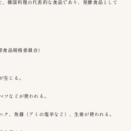
た、韓国料理の代表的な食品であり、発酵食品として
Amazonアマゾン
1
RAKUTEN楽天市場
3
上野キムチ-まるきん
0
豊田商店
）
1
赤坂食べ門
2
韓国市場
1
国際食品規格委員会）
ブランド
41
bibigo（ビビゴ）
1
が生じる。
BIGMAMA(ビッグママ)
0
いま泉（今泉食品）
1
ベツなどが使われる。
こだわりキムチ
1
ご飯がススム
9
ンニク、魚醤（アミの塩辛など）、生姜が使われる。
イェソダム
1
チョンカ（宗家）
6