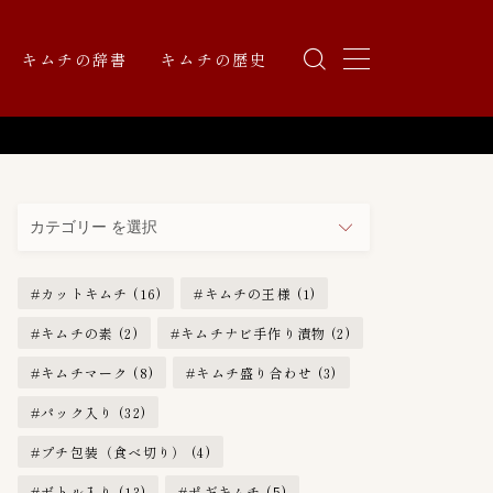
キムチの辞書
キムチの歴史
カ
テ
ゴ
リ
カットキムチ
(16)
キムチの王様
(1)
ー
キムチの素
(2)
キムチナビ手作り漬物
(2)
キムチマーク
(8)
キムチ盛り合わせ
(3)
パック入り
(32)
プチ包装（食べ切り）
(4)
ボトル入り
(13)
ポギキムチ
(5)