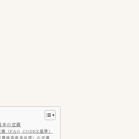
キムチ関連記事
11
Mercariメルカリshop
1
OH！！！（ご飯がススム）
4
キムチチラシ
1
キムチ自動販売機
1
コンビニ
8
セブンイレブン
6
デイリーストアー
1
スーパーキムチ
57
Annyeong mart
6
基本の定義
Costcoコストコ
2
義（FAO, CODEX基準）
Yesmart
2
（農林畜産食品部）の定義