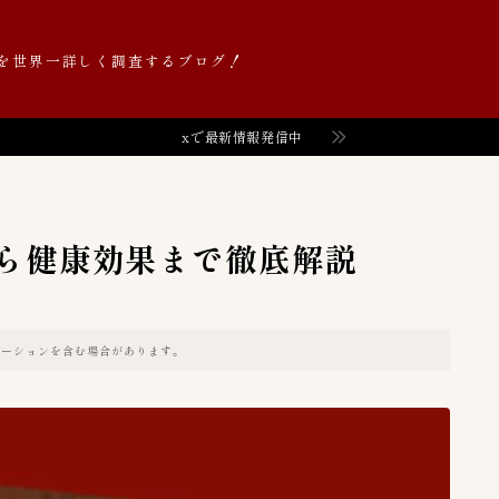
を世界一詳しく調査するブログ！
xで最新情報発信中
Value価格帯（円）
52
０〜９９円
0
１００〜１９９円
6
ら健康効果まで徹底解説
１０００〜１９９９円
2
２００〜２９９円
8
２０００〜２９９９円
2
モーションを含む場合があります。
３００〜３９９円
11
３０００〜３９９９円
2
４００〜４９９円
7
５００〜５９９円
2