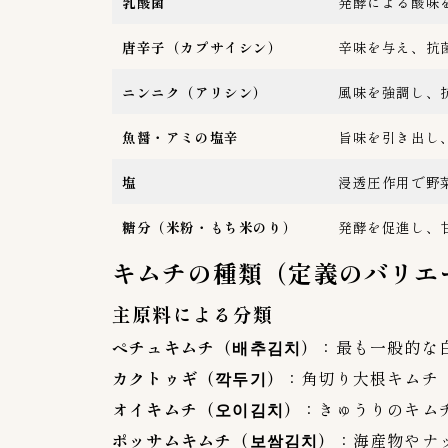
乳酸菌
発酵による酸味
唐辛子（カプサイシン）
辛味を与え、抗
ニンニク（アリシン）
風味を強調し、
魚醤・アミの塩辛
旨味を引き出し
塩
浸透圧作用で野
糖分（米粉・もち米のり）
発酵を促進し、
キムチの種類（定義のバリエ
主原料による分類
ペチュキムチ（배추김치）
：最も一般的な
カクトゥギ（깍두기）
：角切り大根キムチ
オイキムチ（오이김치）
：きゅうりのキム
ポッサムキムチ（보쌈김치）
：海産物やナ