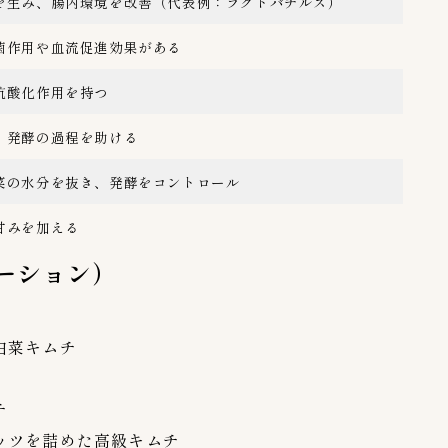
を生み、腸内環境を改善（代表例：ラクトバチルス）
秋本食品株式会社
1
美山
1
菌作用や血流促進効果がある
韓国農協
0
抗酸化作用を持つ
内容量（g & kg）
3
、発酵の過程を助ける
０〜９９g
1
菜の水分を抜き、発酵をコントロール
１kg
0
１０kg
0
甘みを加える
１００〜１９９g
1
ーション）
２kg
0
２００〜２９９g
1
３kg
0
白菜キムチ
３００〜３９９g
0
３０００〜３９９９g
0
チ
４００〜４９９g
0
ッツを詰めた高級キムチ