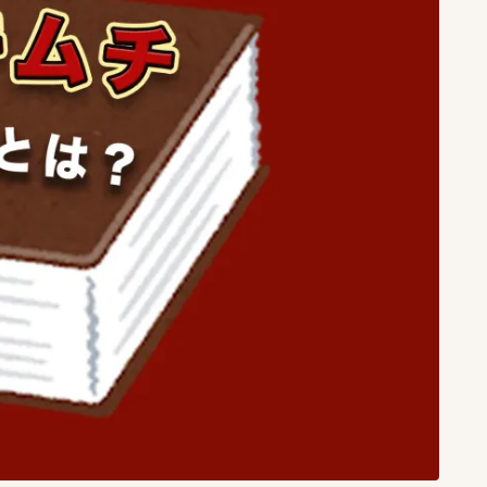
６００〜６９９円
1
７００〜７９９円
6
８００〜８９９円
2
９００〜９９９円
3
キムチのレシピ
2
ピルクス＆酢漬け
1
大葉キムチ
1
キムチの大辞書
0
キムチの素活用術
5
キムチの豆知識
4
保存方法
1
キムチの選び方
1