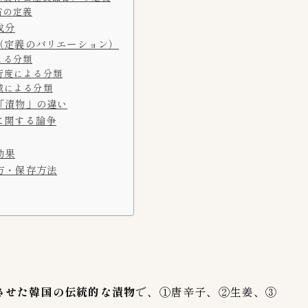
省の定義
ほっともっと
0
成分
コモディイイダ
3
（定義のバリエーション）
コーヒーカルディ
2
よる分類
行度による分類
スーパバリュー生鮮市場
2
域による分類
ソウル市場
3
「漬物」の違い
ダイエー
3
に関する論争
マルエツ
14
効果
ヤオコー
16
方・保存方法
伊勢丹
1
成城石井
4
生鮮&業務スーパー
1
スーパー探訪
5
ネット通販
5
させた韓国の伝統的な漬物
で、①唐辛子、②生姜、③