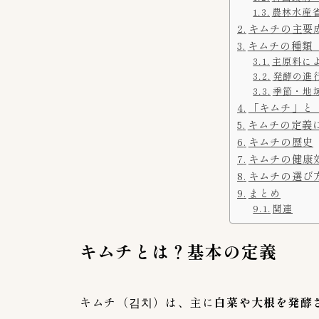
農林水産
キムチの主要
キムチの種類
主原料に
発酵の進
季節・地
「キムチ」と
キムチの定義
キムチの歴史
キムチの健康
キムチの選び
まとめ
関連
キムチとは？基本の定義
キムチ（김치）は、主に
白菜や大根を発酵