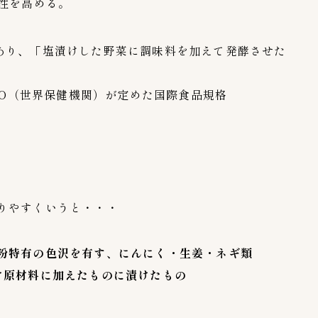
性を高める。
ハンウル
1
モランボン
4
あり、「塩漬けした野菜に調味料を加えて発酵させた
全羅道
3
叙々苑
1
O（世界保健機関）が定めた国際食品規格
吉野家キムチ
1
大阪鶴橋キムチ王
1
宗家（チョンガ）
0
李朝園
1
東海漬物
2
株式会社三輝
2
りやすくいうと・・・
韓国農協
1
黄さんの手造りキムチ
6
粉特有の色沢を有す、にんにく・生姜・ネギ類
け原材料に加えたものに漬けたもの
メーカー
49
CJ FOODS
1