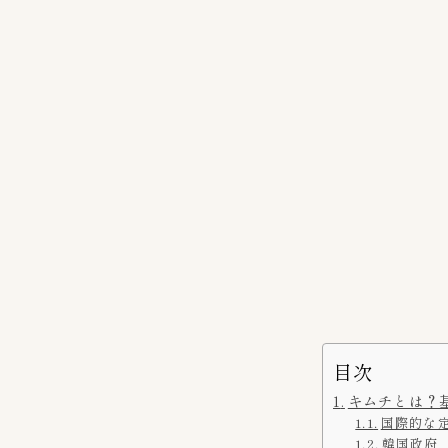
目次
キムチとは？
国際的な定
韓国政府