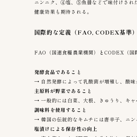
ニンニク、④塩、⑤魚醤などで味付けされ
健康効果も期待される。
国際的な定義（FAO, CODEX基準
FAO（国連食糧農業機関）
と
CODEX（
発酵食品であること
→ 自然発酵によって乳酸菌が増殖し、酸味
主原料が野菜であること
→ 一般的には白菜、大根、きゅうり、キャ
調味料を使用すること
→ 韓国の伝統的なキムチには唐辛子、ニ
塩漬けによる保存性の向上