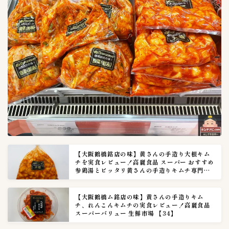
【大阪鶴橋銘店の味】黄さんの手造り大根キム
チを実食レビュー！高麗食品 スーパー おすすめ
参鶏湯とピッタリ黄さんの手造りキムチ専門店
【28】
【大阪鶴橋ム銘店の味】黄さんの手造りキム
チ、れんこんキムチの実食レビュー！高麗食品
スーパーバリュー 生鮮市場 【34】