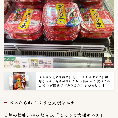
マルエツ【東海漬物】【こくうまカクテキ】濃
厚なコクと旨みが味わえる 大根キムチ 食べてみ
た サラダ感覚 アボカドカクテキ ぴったり【キ
ムチナビ実食調査篇0013話】
べったらdeこくうま大根キムチ
自然の旨味、べったらde「こくうま大根キムチ」