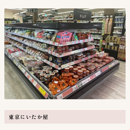
ご飯がススム
9
イェソダム
1
チョンカ（宗家）
6
ハンウル
1
モランボン
4
全羅道
3
叙々苑
1
吉野家キムチ
1
大阪鶴橋キムチ王
1
宗家（チョンガ）
0
李朝園
1
東海漬物
2
株式会社三輝
2
東京にいたか屋
韓国農協
1
黄さんの手造りキムチ
6