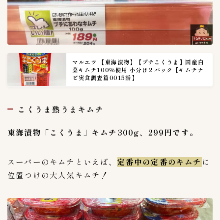
マルエツ 【東海漬物】【プチこくうま】国産白
菜キムチ100％使用 小分け２パック【キムチナ
ビ実食調査篇0015話】
こくうま熟うまキムチ
東海漬物「こくうま」キムチ300g、299円です。
スーパーのキムチといえば、
定番中の定番のキムチ
に
位置つけの大人気キムチ！