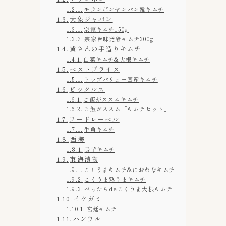
モランボンヤンバン韓キムチ
Annyeong mart
6
大象ジャパン
宗家キムチ150g
Costcoコストコ
2
宗家旨味発酵キムチ300g
Yesmart
2
黄さんの手造りキムチ
白菜キムチ&大根キムチ
ほっともっと
0
ベストプライス
コモディイイダ
3
トップバリュー国産キムチ
ピックルス
コーヒーカルディ
2
ご飯がススムキムチ
スーパバリュー生鮮市場
2
ご飯がススム「キムチセット」
フードレーベル
ソウル市場
3
牛角キムチ
ダイエー
3
西海
長芋キムチ
マルエツ
14
東海漬物
ヤオコー
16
こくうまキムチ&におわなキムチ
こくうま熟うまキムチ
伊勢丹
1
べったらdeこくうま大根キムチ
成城石井
イケガミ
4
宮廷キムチ
生鮮&業務スーパー
1
ハンウル