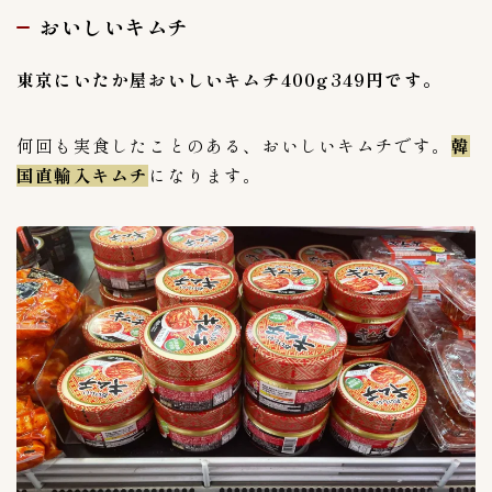
おいしいキムチ
メーカー
49
CJ FOODS
1
東京にいたか屋おいしいキムチ400g349円です。
カナモト商品
1
キムフーズ
0
何回も実食したことのある、おいしいキムチです。
韓
ピックルスホールディングス
10
国直輸入キムチ
になります。
今泉食品株式会社
6
備後漬物株式会社
4
大象株式会社
4
有限会社高麗物産
1
有限会社高麗食品
6
東亜トレーディング
3
東海漬物株式会社
3
東遠F&B鎮川工場
2
株式会社李朝園
1