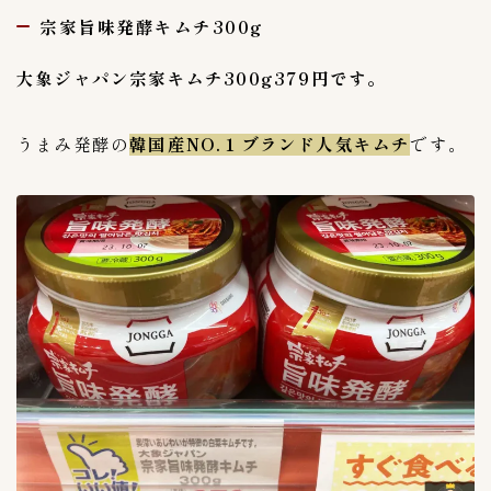
イカキムチ
宗家旨味発酵キムチ300g
2
カクテキ
11
大象ジャパン宗家キムチ300g379円です。
クリームチーズキムチ
1
コトルペギキムチ
1
うまみ発酵の
韓国産NO.１ブランド人気キムチ
です。
シルビキムチ
1
シルビキムチ(激辛)
1
ドラジキムチ(桔梗)
1
ニラキムチ
1
ネギキムチ
7
ポッサムキムチ
1
ヨルムキムチ
1
割り干し大根キムチ
1
明太ムシリ漬
0
梅干しキムチ
2
水キムチ
1