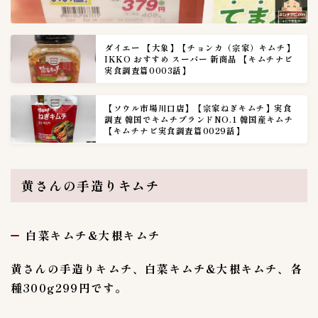
海鮮キムチ
3
生青唐辛子味噌漬け
1
ダイエー 【大象】【チョンカ（宗家）キムチ】
白菜キムチ
IKKO おすすめ スーパー 新商品 【キムチナビ
38
実食調査篇0003話】
胡瓜キムチ
5
青唐辛子味噌漬け
0
【ソウル市場川口店】【宗家ねぎキムチ】実食
調査 韓国でキムチブランドNO.1 韓国産キムチ
青唐辛子醤油漬け
0
【キムチナビ実食調査篇0029話】
韓国スーパー探訪
3
黄さんの手造りキムチ
韓国バンチャン
1
白菜キムチ&大根キムチ
黄さんの手造りキムチ、白菜キムチ&大根キムチ、各
種300g299円です。