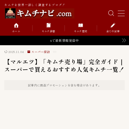
キムチを世界一詳しく調査するブログ！
MENU
ホーム
キムチ辞書
キムチ歴史
全ての記事
キムチの辞書
xで最新情報発信中
2025.11.04
スーパー探訪
キムチの歴史
【マルエツ】「キムチ売り場」完全ガイド｜
スーパーで買えるおすすめ人気キムチ一覧！
Value価格帯（円）
52
記事内に商品プロモーションを含む場合があります。
０〜９９円
0
１００〜１９９円
6
１０００〜１９９９円
2
２００〜２９９円
8
２０００〜２９９９円
2