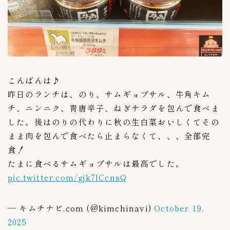
こんばんは♪
昨日のランチは、のり、サムギョプサル、牛角キム
チ、ニンニク、青唐辛子、ねぎサラダを包んで食べま
した。後はのりの代わりに秋の生白菜おいしくてその
まま肉を包んで食べたら止まらなくて、、、全部完
食！
たまに食べるサムギョプサルは最高でした。
pic.twitter.com/gjk7lCcnsQ
— キムチナビ.com (@kimchinavi)
October 19,
2025