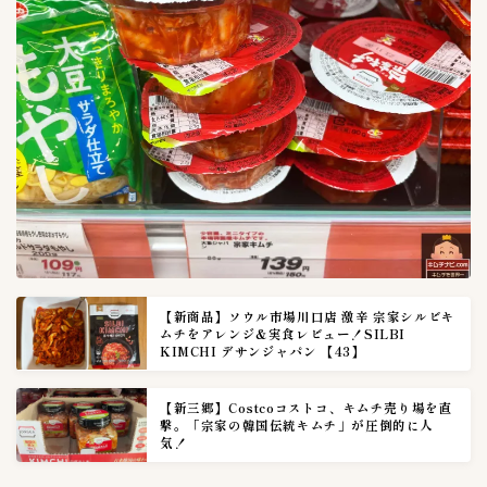
産地
64
インドネシア
1
ベトナム
2
中国
3
国産
45
韓国
19
種類
70
えんがわキムチ
1
くらげキムチ
1
【新商品】ソウル市場川口店 激辛 宗家シルビキ
ムチをアレンジ&実食レビュー！SILBI
ごぼうキムチ
1
KIMCHI デサンジャパン 【43】
やまいもキムチ
1
【新三郷】Costcoコストコ、キムチ売り場を直
らっきょうキムチ
1
撃。「宗家の韓国伝統キムチ」が圧倒的に人
気！
れんこんキムチ
1
イイダコキムチ
1