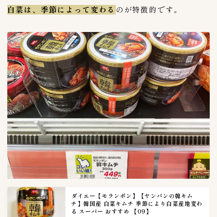
白菜は、季節によって変わる
のが特徴的です。
３０００〜３９９９g
0
４００〜４９９g
0
５kg
0
５００〜５９９g
0
６００〜６９９g
0
７００〜７９９g
0
８００〜８９９g
0
９００〜９９９g
0
専門店キムチ
31
あゆみキムチ販売所
1
ごちそうさま倶楽部キムチ工房
2
カンナムキムバ
1
ダイエー【モランボン】【ヤンバンの韓キム
上野キムチ 共栄
4
チ】韓国産 白菜キムチ 季節により白菜産地変わ
る スーパー おすすめ 【09】
上野キムチ 第一物産
3