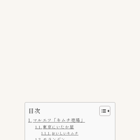
キムチの豆知識
4
保存方法
1
キムチの選び方
1
キムチ関連記事
11
Mercariメルカリshop
1
OH！！！（ご飯がススム）
4
キムチチラシ
1
キムチ自動販売機
1
コンビニ
8
目次
セブンイレブン
6
マルエツ「キムチ売場」
デイリーストアー
1
東京にいたか屋
おいしいキムチ
スーパーキムチ
モランボン
57