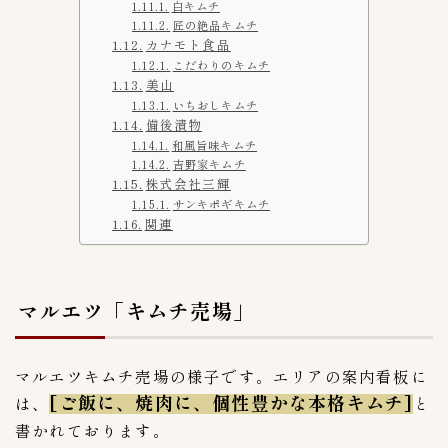
白キムチ
スーパー探訪
5
匠の絶品キムチ
カナモト食品
ネット通販
5
こだわりのキムチ
美山
Amazonアマゾン
1
いちおしキムチ
備後漬物
RAKUTEN楽天市場
3
和風旨味キムチ
上野キムチ-まるきん
0
吉野家キムチ
株式会社三輝
豊田商店
1
サンキポギキムチ
赤坂食べ門
2
関連
韓国市場
1
ブランド
41
マルエツ「キムチ売場」
bibigo（ビビゴ）
1
BIGMAMA(ビッグママ)
0
マルエツキムチ売場の様子です。エリアの案内看板に
いま泉（今泉食品）
[ご飯に、焼肉に、個性豊かな本格キムチ]
1
は、
と
こだわりキムチ
書かれております。
1