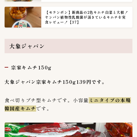
上野キムチ-まるきん
4
【モランボン】新商品の2色キムチ白菜と大根！
丸萬商店
1
ヤンバン植物性乳酸菌が活きているキムチを実
食レビュー！【37】
今泉食品
1
大阪チェさんのキムチ
1
大阪チェさんのキムチ
0
大象ジャパン
安東家
1
沈菜館（キムチ館）
4
宗家キムチ150g
麻布第一物産
0
麻布第一物産(AZABU-KIMUCHI）
1
大象ジャパン宗家キムチ150g139円です。
黄さんの手造りキムチ
6
食べ切りプチ型キムチです。小容量
ミニタイプの本場
専門店探訪
9
韓国産キムチ
です。
未分類
41
李朝園
0