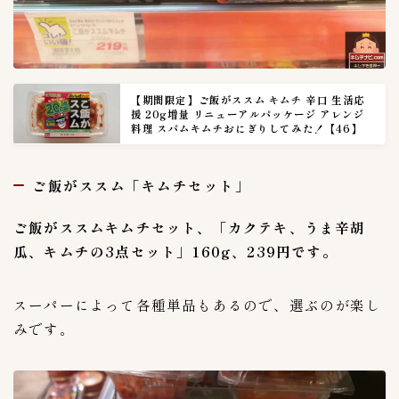
【期間限定】ご飯がススム キムチ 辛口 生活応
援 20g増量 リニューアルパッケージ アレンジ
料理 スパムキムチおにぎりしてみた！【46】
ご飯がススム「キムチセット」
ご飯がススムキムチセット、「カクテキ、うま辛胡
瓜、キムチの3点セット」160g、239円です。
スーパーによって各種単品もあるので、選ぶのが楽し
みです。