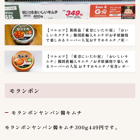
株式会社東京にいかた屋
3
株式会社無限物産
1
百珍物産
1
秋本食品株式会社
1
【マルエツ】新商品「東京にいたか屋」「おい
しいカクテキ」韓国直輸入キムチがお手頃価格
美山
1
で楽しめるスーパー人気おすすめキムチ！実食
レポ！ 【55】
韓国農協
0
【マルエツ】「東京にいたか屋」「おいしいキ
内容量（g & kg）
ムチ」韓国直輸入キムチ！お手頃価格で楽しめ
3
るスーパーの人気 おすすめキムチ！実食レポ
【11】
０〜９９g
1
１kg
0
モランボン
１０kg
0
１００〜１９９g
1
２kg
0
モランボンヤンバン韓キムチ
２００〜２９９g
1
モランボンヤンバン韓キムチ300g449円です。
３kg
0
３００〜３９９g
0