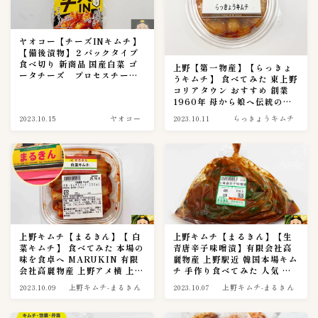
キムチの豆知識
4
ヤオコー【チーズINキムチ】
保存方法
1
【備後漬物】２パックタイプ
食べ切り 新商品 国産白菜 ゴ
上野【第一物産】【らっきょ
ータチーズ プロセスチーズ
うキムチ】 食べてみた 東上野
キムチの選び方
1
【キムチナビ実食調査篇0024
コリアタウン おすすめ 創業
話】
1960年 母から娘へ伝統の約
キムチ関連記事
束 キムチ専門店【23】
11
2023.10.15
ヤオコー
2023.10.11
らっきょうキムチ
Mercariメルカリshop
1
OH！！！（ご飯がススム）
4
キムチチラシ
1
キムチ自動販売機
1
コンビニ
上野キムチ【まるきん】【 白
上野キムチ【まるきん】【生
8
菜キムチ】 食べてみた 本場の
青唐辛子味噌漬】有限会社高
味を食卓へ MARUKIN 有限
麗物産 上野駅近 韓国本場キム
セブンイレブン
6
会社高麗物産 上野アメ横 上野
チ 手作り食べてみた 人気 お
コリアタウン 人気 おすすめ
すすめ キムチ 食べる【キムチ
デイリーストアー
1
2023.10.09
上野キムチ-まるきん
2023.10.07
上野キムチ-まるきん
上野キムチ横丁【21】
ナビ実食調査篇0020話】
スーパーキムチ
57