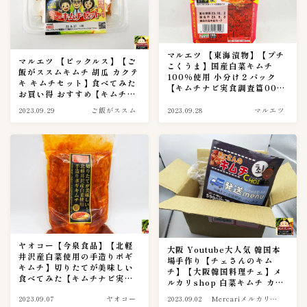
ご飯がススム
9
イェソダム
1
チョンカ（宗家）
6
マルエツ 【東海漬物】【プチ
マルエツ 【ピックルス】【ご
こくうま】国産白菜キムチ
ハンウル
1
飯がススムキムチ 胡瓜 カクテ
100％使用 小分け２パック
キ キムチセット】食べてみた
モランボン
【キムチナビ実食調査篇0015
4
お買い得 おすすめ【キムチナ
話】
ビ実食調査篇0016話】
全羅道
3
2023.09.29
ご飯がススム
2023.09.28
マルエツ
叙々苑
1
吉野家キムチ
1
大阪鶴橋キムチ王
1
宗家（チョンガ）
0
李朝園
1
東海漬物
2
ヤオコー【今泉食品】【北軽
大阪 Youtube大人気 韓国本
株式会社三輝
2
井沢産白菜使用の手造りポギ
場手作り【チェさんのキム
キムチ】切りたてが美味しい
チ】【大阪韓国料理チェ】メ
韓国農協
1
食べてみた【キムチナビ実食
ルカリshop 白菜キムチ カク
調査篇0014話】
黄さんの手造りキムチ
テキ ネギキムチを買ってみた
6
2023.09.07
ヤオコー
2023.09.02
Mercariメルカリ