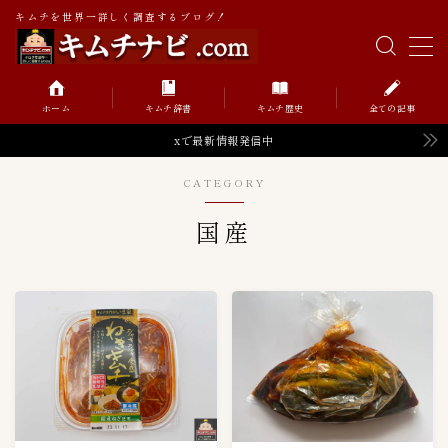
キムチを世界一詳しく調査するブログ！
MENU
ホーム
キムチ辞書
キムチ歴史
全ての記事
キムチの辞書
xで最新情報発信中
CATEGORY
キムチの歴史
国産
Value価格帯（円）
52
０〜９９円
0
１００〜１９９円
6
１０００〜１９９９円
2
２００〜２９９円
8
２０００〜２９９９円
2