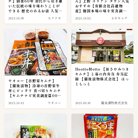
チ】創業60年 初代から引き継
ん】上野 コリアン タウン人気
スーパー探訪
いた伝統の味を味わうことが
おすすめ【有限会社高麗物
5
できる 歴史のあるお店 人気
産】韓国本場の味を実食調査
おすすめ
しました
2023.10.05
カクテキ
2023.10.02
ネギキムチ
ネット通販
5
Amazonアマゾン
1
RAKUTEN楽天市場
3
上野キムチ-まるきん
0
豊田商店
1
赤坂食べ門
2
HoottoMotto 【旨さやみつき
キムチ】と幕の内弁当 弁当記
韓国市場
録 【備後漬物株式会社】 ほっ
1
ヤオコー【吉野家キムチ】
ともっと
【備後漬物】冷凍の吉野家牛
丼にピッタリ 食べ切りキムチ
ブランド
41
【キムチナビ実食調査篇0017
話】
2023.10.01
ヤオコー
2023.09.30
備後漬物株式会社
bibigo（ビビゴ）
1
BIGMAMA(ビッグママ)
0
いま泉（今泉食品）
1
こだわりキムチ
1