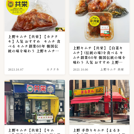
Annyeong mart
6
Costcoコストコ
2
Yesmart
2
ほっともっと
上野キムチ【共栄】【カクテ
0
キ】人気 おすすめ キムチ 食
コモディイイダ
3
べる キムチ創業60年 韓国伝
上野キムチ【共栄】【白菜キ
統の味を味わう 上野キムチ横
ムチ】(伝統の味)を食べる キ
コーヒーカルディ
2
丁【キムチナビ実食調査篇
ムチ創業60年 韓国伝統の味を
0019話】
味わう 人気 おすすめ 上野キ
スーパバリュー生鮮市場
2
ムチ【キムチナビ実食調査篇
2023.10.07
カクテキ
2023.10.06
上野キムチ 共栄
0018話】
ソウル市場
3
ダイエー
3
マルエツ
14
ヤオコー
16
伊勢丹
1
成城石井
4
生鮮&業務スーパー
1
上野キムチ【共栄】【キム
上野 手作りキムチ【まるき