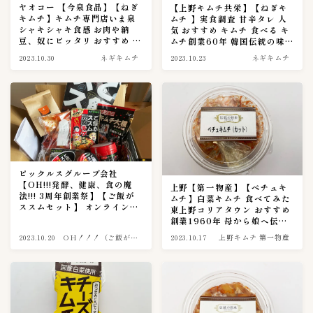
ヤオコー 【今泉食品】【ねぎ
【上野キムチ共栄】【ねぎキ
キムチ】キムチ専門店いま泉
ムチ 】実食調査 甘辛タレ 人
３００〜３９９円
11
シャキシャキ食感 お肉や納
気 おすすめ キムチ 食べる キ
３０００〜３９９９円
豆、奴にピッタリ おすすめ キ
ムチ創業60年 韓国伝統の味を
2
ムチ【キムチナビ実食調査篇
味わう【キムチナビ実食調査
2023.10.30
ネギキムチ
2023.10.23
ネギキムチ
４００〜４９９円
7
0027話】
篇0026話】
５００〜５９９円
2
６００〜６９９円
1
７００〜７９９円
6
８００〜８９９円
2
９００〜９９９円
3
ピックルスグループ会社
【OH!!!発酵、健康、食の魔
上野【第一物産】【ペチュキ
法!!! 3周年創業祭】【ご飯が
キムチのレシピ
2
ムチ】白菜キムチ 食べてみた
ススムセット】 オンラインシ
東上野コリアタウン おすすめ
ョップ 買ってみた ご飯がスス
創業1960年 母から娘へ伝統
ピルクス＆酢漬け
1
ムキムチ 松前４種根菜 キムチ
の約束 キムチ専門店【キムチ
2023.10.20
OH！！！（ご飯がス
2023.10.17
上野キムチ 第一物産
お菓子 キムチ鯖缶など クリア
大葉キムチ
ナビ実食調査篇0025話】
1
スム）
フォルダもらえる
キムチの大辞書
0
キムチの素活用術
5