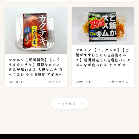
shop
メーカー
49
CJ FOODS
1
カナモト商品
1
キムフーズ
0
ピックルスホールディングス
10
マルエツ 【ピックルス】【ご
飯がすすむ２００g白菜キム
今泉食品株式会社
6
マルエツ【東海漬物】【こく
チ】期間限定２０g増量パック
うまカクテキ】濃厚なコクと
みんなが食べれる サラダ すー
備後漬物株式会社
4
旨みが味わえる 大根キムチ 食
ぱー おすすめ キムチ【キムチ
べてみた サラダ感覚 アボカド
大象株式会社
ナビ実食調査篇0008話】
4
カクテキ ぴったり【キムチナ
2023.05.19
カクテキ
2022.11.16
ご飯がススム
有限会社高麗物産
ビ実食調査篇0013話】
1
有限会社高麗食品
6
東亜トレーディング
もっと見る
3
東海漬物株式会社
3
東遠F&B鎮川工場
2
Follow Me
株式会社李朝園
1