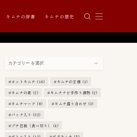
キムチの辞書
キムチの歴史
カ
テ
ゴ
リ
カットキムチ
(16)
キムチの王様
(1)
ー
キムチの素
(2)
キムチナビ手作り漬物
(2)
キムチマーク
(8)
キムチ盛り合わせ
(3)
パック入り
(32)
プチ包装（食べ切り）
(4)
ボトル入り
(13)
ポギキムチ
(5)