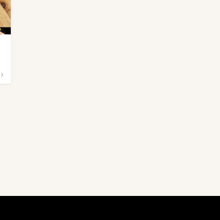
６００〜６９９円
1
７００〜７９９円
6
８００〜８９９円
2
９００〜９９９円
3
キムチのレシピ
2
円）
ピルクス＆酢漬け
1
大葉キムチ
1
キムチの大辞書
0
キムチの素活用術
5
キムチの豆知識
4
保存方法
1
キムチの選び方
1