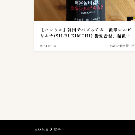
【ハンウル】韓国でバズってる「激辛シルビ
キムチ(SILBI KIMCHI) 왕愛밥상」超激辛
スパイシーなキムチ！実食レポ。【53】
2024.06.25
Value価格帯（
HOME
激辛