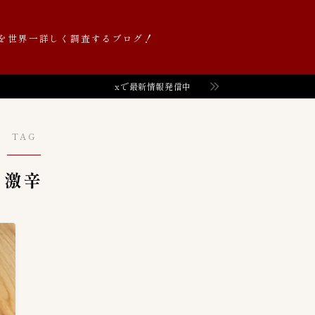
を世界一詳しく調査するブログ！
xで最新情報発信中
Value価格帯（円）
52
０〜９９円
0
TAG
１００〜１９９円
6
１０００〜１９９９円
2
激辛
２００〜２９９円
8
２０００〜２９９９円
2
３００〜３９９円
11
３０００〜３９９９円
2
４００〜４９９円
7
５００〜５９９円
2