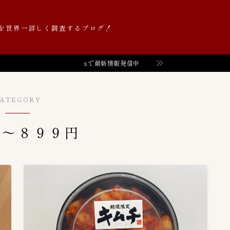
を世界一詳しく調査するブログ！
xで最新情報発信中
Value価格帯（円）
52
０〜９９円
0
ATEGORY
１００〜１９９円
6
１０００〜１９９９円
2
０〜８９９円
２００〜２９９円
8
２０００〜２９９９円
2
３００〜３９９円
11
３０００〜３９９９円
2
４００〜４９９円
7
５００〜５９９円
2