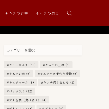
キムチの辞書
キムチの歴史
カ
テ
ゴ
リ
カットキムチ
(16)
キムチの王様
(1)
ー
キムチの素
(2)
キムチナビ手作り漬物
(2)
キムチマーク
(8)
キムチ盛り合わせ
(3)
パック入り
(32)
プチ包装（食べ切り）
(4)
ボトル入り
(13)
ポギキムチ
(5)