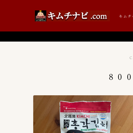
キムチ
C
キムチの辞書
８０
キムチの歴史