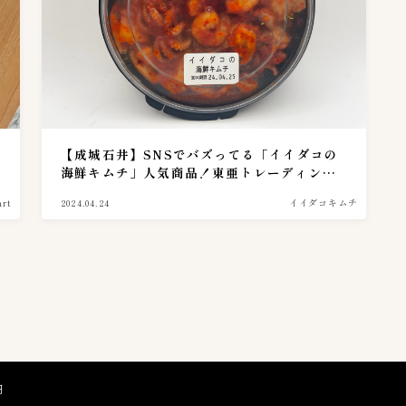
６００〜６９９円
1
７００〜７９９円
6
８００〜８９９円
2
９００〜９９９円
3
キムチのレシピ
2
【成城石井】SNSでバズってる「イイダコの
ピルクス＆酢漬け
1
海鮮キムチ」人気商品！東亜トレーディング
製造(沈菜館)！実食レポ。 【49】
大葉キムチ
1
rt
2024.04.24
イイダコキムチ
キムチの大辞書
0
キムチの素活用術
5
キムチの豆知識
4
保存方法
1
円
キムチの選び方
1