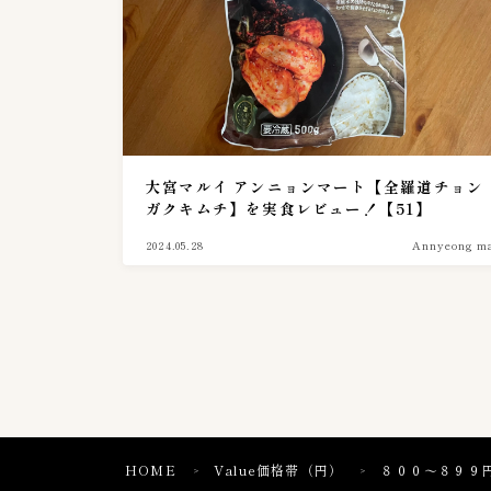
大宮マルイ アンニョンマート【全羅道チョン
ガクキムチ】を実食レビュー！【51】
2024.05.28
Annyeong ma
HOME
Value価格帯（円）
８００〜８９９
＞
＞