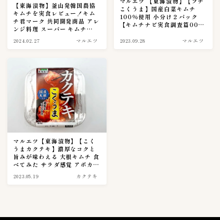
マルエツ 【東海漬物】【プチ
【東海漬物】釜山発韓国農協
こくうま】国産白菜キムチ
キムチを実食レビュー！キム
３００〜３９９円
11
100％使用 小分け２パック
チ君マーク 共同開発商品 アレ
【キムチナビ実食調査篇0015
３０００〜３９９９円
ンジ料理 スーパー キムチ
2
話】
【41】
2024.02.27
マルエツ
2023.09.28
マルエツ
４００〜４９９円
7
５００〜５９９円
2
６００〜６９９円
1
７００〜７９９円
6
８００〜８９９円
2
９００〜９９９円
3
キムチのレシピ
2
マルエツ【東海漬物】【こく
うまカクテキ】濃厚なコクと
ピルクス＆酢漬け
旨みが味わえる 大根キムチ 食
1
べてみた サラダ感覚 アボカド
大葉キムチ
1
カクテキ ぴったり【キムチナ
2023.05.19
カクテキ
ビ実食調査篇0013話】
キムチの大辞書
0
Follow Me
キムチの素活用術
5