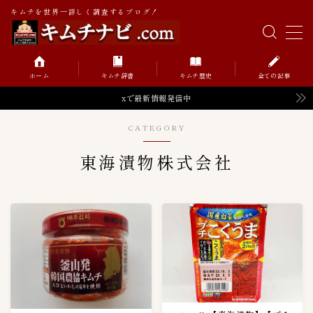
キムチを世界一詳しく調査するブログ！
MENU
ホーム
キムチ辞書
キムチ歴史
全ての記事
キムチの辞書
xで最新情報発信中
CATEGORY
キムチの歴史
東海漬物株式会社
Value価格帯（円）
52
０〜９９円
0
１００〜１９９円
6
１０００〜１９９９円
2
２００〜２９９円
8
２０００〜２９９９円
2