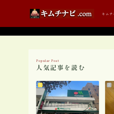
キムチ
キムチの辞書
Popular Post
人気記事を読む
キムチの歴史