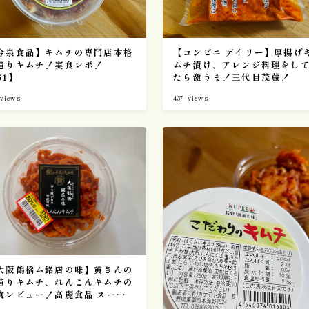
６００〜６９９円
1
７００〜７９９円
6
８００〜８９９円
2
今泉食品】キムチの専門店本格
【コンビニ デイリー】厚揚げ
造りキムチ！実食レポ！
ムチ漬け、アレンジ料理をし
９００〜９９９円
3
61】
たら激うま！三代目茂蔵！
キムチのレシピ
views
437
views
2
ピルクス＆酢漬け
1
大葉キムチ
1
キムチの大辞書
0
キムチの素活用術
5
キムチの豆知識
4
大阪鶴橋ム銘店の味】黄さんの
保存方法
1
造りキムチ、れんこんキムチの
食レビュー！高麗食品 スーパ
バリュー 生鮮市場 【34】
キムチの選び方
1