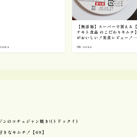
キムチ関連記事
11
【無添加】スーパーで買える
Mercariメルカリshop
1
ナモト食品 のこだわりキムチ
OH！！！（ご飯がススム）
4
がおいしい！実食レビュー！
【67】
キムチチラシ
1
views
356
views
キムチ自動販売機
1
コンビニ
8
セブンイレブン
6
デイリーストアー
1
スーパーキムチ
57
Annyeong mart
6
ンのコチュジャン焼き!(トドックイ)
Costcoコストコ
2
好きなキムチ！【69】
Yesmart
2