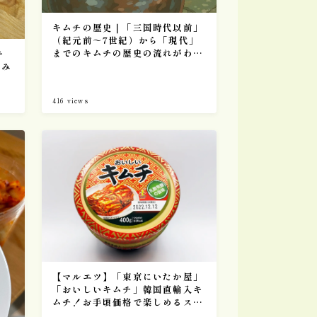
キムチの歴史｜「三国時代以前」
（紀元前～7世紀）から「現代」
までのキムチの歴史の流れがわか
キ
る。
てみ
416
views
【マルエツ】「東京にいたか屋」
「おいしいキムチ」韓国直輸入キ
ムチ！お手頃価格で楽しめるスー
パーの人気 おすすめキムチ！実