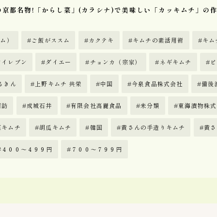
京都名物!「からし菜」(カラシナ)で美味しい「カッキムチ」の
ほっともっと
0
コモディイイダ
3
コーヒーカルディ
2
スム）
ご飯がススム
カクテキ
キムチの素活用術
キム
スーパバリュー生鮮市場
2
ンイレブン
ダイエー
チョンカ（宗家）
ネギキムチ
ピ
ソウル市場
3
ダイエー
3
るきん
上野キムチ 共栄
中国
今泉食品株式会社
備後
マルエツ
14
探訪
成城石井
有限会社高麗食品
未分類
東海漬物株式
ヤオコー
16
伊勢丹
1
菜キムチ
胡瓜キムチ
韓国
黄さんの手造りキムチ
黄さ
成城石井
4
４００〜４９９円
７００〜７９９円
生鮮&業務スーパー
1
スーパー探訪
5
ネット通販
5