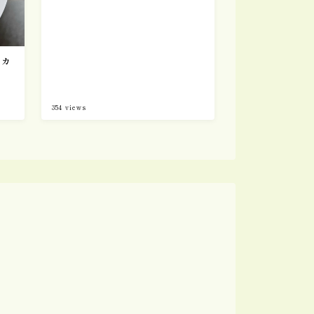
食レポ【11】
【カ
】
354
views