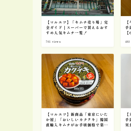
【マルエツ】「キムチ売り場」完
【
全ガイド｜スーパーで買えるおす
手
すめ人気キムチ一覧！
【
701
views
493
【マルエツ】新商品「東京にいた
【
か屋」「おいしいカクテキ」韓国
手
直輸入キムチがお手頃価格で楽し
実
めるスーパー人気おすすめキム
ー