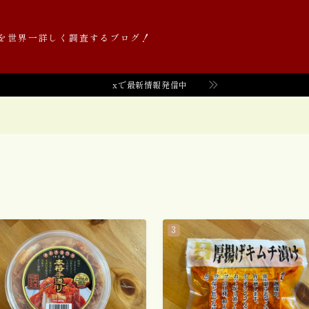
を世界一詳しく調査するブログ！
xで最新情報発信中
Value価格帯（円）
52
０〜９９円
0
１００〜１９９円
6
１０００〜１９９９円
2
２００〜２９９円
8
２０００〜２９９９円
2
３００〜３９９円
11
３０００〜３９９９円
2
４００〜４９９円
7
５００〜５９９円
2