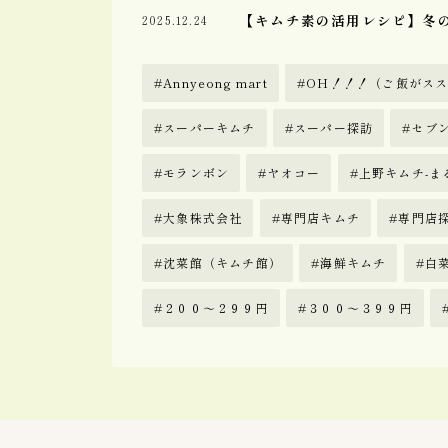
【キムチ素の活用レシピ】冬の
2025.12.24
Annyeong mart
OH！！！（ご飯がス
スーパーキムチ
スーパー探訪
セブ
モランボン
ヤオコー
上野キムチ-ま
大象株式会社
専門店キムチ
専門店
沈菜館（キムチ館）
海鮮キムチ
白
２００〜２９９円
３００〜３９９円