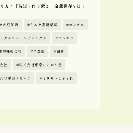
作り方！「時短・作り置き＋冷蔵保存７日」
チの豆知識
キムチ関連記事
コンビニ
ックルスホールディングス
マルエツ
漬物株式会社
全羅道
国産
会社
株式会社東京にいかた屋
んの手造りキムチ
１００〜１９９円