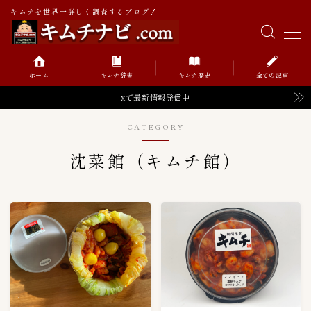
キムチを世界一詳しく調査するブログ！
MENU
ホーム
キムチ辞書
キムチ歴史
全ての記事
キムチの辞書
xで最新情報発信中
CATEGORY
キムチの歴史
沈菜館（キムチ館）
Value価格帯（円）
52
０〜９９円
0
１００〜１９９円
6
１０００〜１９９９円
2
２００〜２９９円
8
２０００〜２９９９円
2