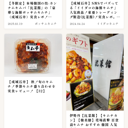
【冬限定】本場韓国の技-カン
【成城石井】SNSでバズって
ナムキムパ「沈菜館」の「豪
る「イイダコの海鮮キムチ」
３００〜３９９円
11
華な海鮮ポッサムキムチ」
人気商品！東亜トレーディン
３０００〜３９９９円
（成城石井）実食レポ！
グ製造(沈菜館)！実食レポ。
2
【64】
【49】
2025.03.19
ポッサムキムチ
2024.04.24
イイダコキムチ
４００〜４９９円
7
５００〜５９９円
2
６００〜６９９円
1
７００〜７９９円
6
８００〜８９９円
2
９００〜９９９円
3
キムチのレシピ
2
【成城石井】 秋！旬のキム
チ！季節キムチ盛り合わせを
実食レビュー！ 【32】
ピルクス＆酢漬け
1
大葉キムチ
1
キムチの大辞書
0
伊勢丹【沈菜館】【キムチカ
ン】【韓美膳】売場直撃 百貨
店キムチ おすすめ 韓国 人気
キムチの素活用術
5