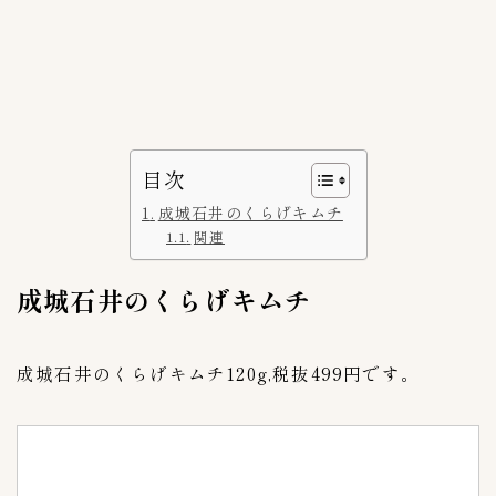
スーパー探訪
5
ネット通販
5
Amazonアマゾン
1
RAKUTEN楽天市場
3
目次
上野キムチ-まるきん
0
豊田商店
成城石井のくらげキムチ
1
関連
赤坂食べ門
2
韓国市場
1
成城石井のくらげキムチ
ブランド
41
成城石井のくらげキムチ120g,税抜499円です。
bibigo（ビビゴ）
1
BIGMAMA(ビッグママ)
0
いま泉（今泉食品）
1
こだわりキムチ
1