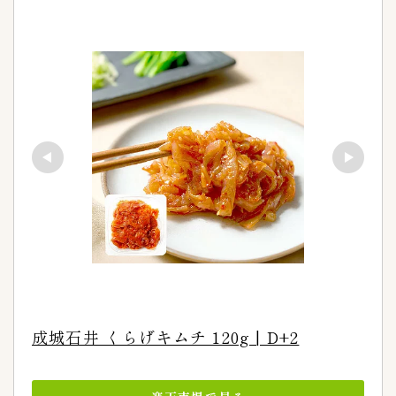
ご飯がススム
9
イェソダム
1
チョンカ（宗家）
6
ハンウル
1
モランボン
4
全羅道
3
叙々苑
1
吉野家キムチ
1
大阪鶴橋キムチ王
1
宗家（チョンガ）
0
李朝園
1
東海漬物
2
株式会社三輝
2
成城石井 くらげキムチ 120g | D+2
韓国農協
1
黄さんの手造りキムチ
6