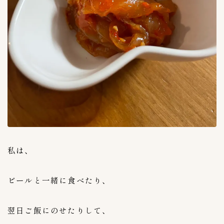
産地
64
インドネシア
1
ベトナム
2
中国
3
国産
45
韓国
19
種類
70
えんがわキムチ
1
くらげキムチ
1
私は、
ごぼうキムチ
1
やまいもキムチ
1
ビールと一緒に食べたり、
らっきょうキムチ
1
れんこんキムチ
1
翌日ご飯にのせたりして、
イイダコキムチ
1