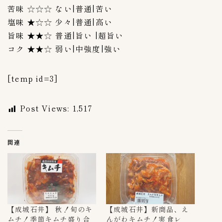
苦味 ☆☆☆ ない|普通|苦い
塩味 ★☆☆ 少々|普通|高い
旨味 ★★☆ 普通|旨い |超旨い
コク ★★☆ 弱い|中強度|強い
[temp id=3]
Post Views:
1,517
関連
【成城石井】 秋！旬のキ
【成城石井】新商品、え
ムチ！季節キムチ盛り合
んがわキムチ！実食レ