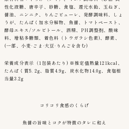
性化液糖、唐辛子、砂糖、食塩、還元水飴、玉ねぎ、
３０００〜３９９９g
0
醤油、ニンニク、りんごピューレ、発酵調味料、しょ
４００〜４９９g
0
うが、たんぱく加水分解物、魚醤、トマトペースト、
５kg
0
酵母エキス/ソルビトール、酒精、PH調整剂、酸味
５００〜５９９g
0
料、增粘多糖類、着色料（トウガラシ色素)、酵素、
６００〜６９９g
0
(一部、小麦·ごま·大豆·りんごを含む)
７００〜７９９g
0
８００〜８９９g
0
栄養成分表示（1包装あたり) ※推定值熱量121kcal、
９００〜９９９g
0
たんぱく質5. 2g、脂質4.9g、炭水化物14.0g、食塩相
当量3.2g
専門店キムチ
31
あゆみキムチ販売所
1
ごちそうさま倶楽部キムチ工房
2
コリコリ食感のくらげ
カンナムキムバ
1
上野キムチ 共栄
4
魚醤の旨味とコクが特徴のタレに和え
上野キムチ 第一物産
3