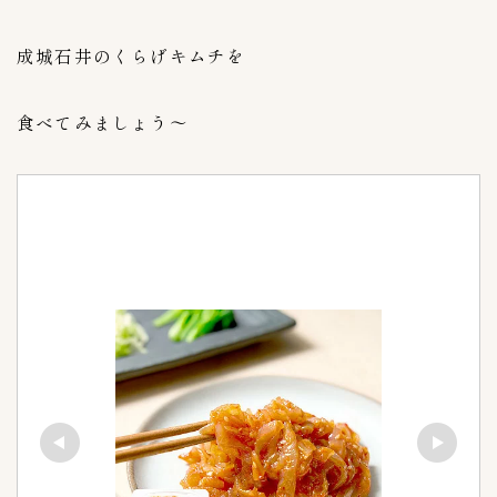
海鮮キムチ
3
成城石井のくらげキムチを
生青唐辛子味噌漬け
1
白菜キムチ
38
食べてみましょう〜
胡瓜キムチ
5
青唐辛子味噌漬け
0
青唐辛子醤油漬け
0
韓国スーパー探訪
3
韓国バンチャン
1