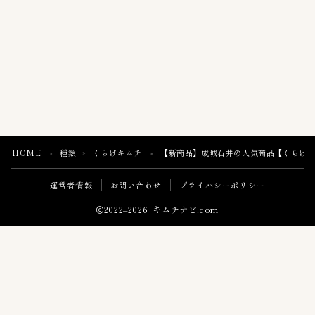
HOME
種類
くらげキムチ
【新商品】成城石井の人気商品【くらげキ
＞
＞
＞
運営者情報
お問い合わせ
プライバシーポリシー
2022–2026 キムチナビ.com