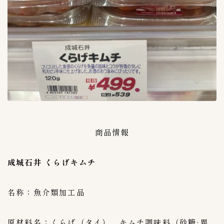
株式会社東京にいかた屋
3
株式会社無限物産
1
百珍物産
1
秋本食品株式会社
1
美山
1
韓国農協
0
内容量（g & kg）
3
０〜９９g
1
商品情報
１kg
0
１０kg
0
成城石井 くらげキムチ
１００〜１９９g
1
２kg
0
名称：魚介類加工品
２００〜２９９g
1
３kg
0
原材料名：くらげ（タイ）、キムチ調味料（砂糖·異
３００〜３９９g
0