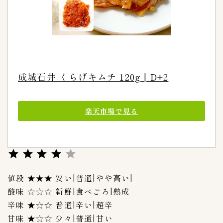
成城石井 くらげキムチ 120g | D+2
楽天市場で見る
評価 :4/5。
値段 ★★★ 安い|普通|やや高い|
酸味 ☆☆☆ 新鮮|食べごろ|熟成
辛味 ★☆☆ 普通|辛い|超辛
甘味 ★☆☆ 少々|普通|甘い