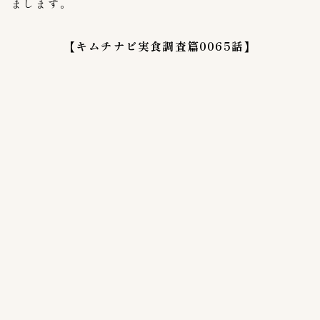
まします。
Annyeong mart
6
Costcoコストコ
【キムチナビ実食調査篇0065話】
2
Yesmart
2
ほっともっと
0
コモディイイダ
3
コーヒーカルディ
2
スーパバリュー生鮮市場
2
ソウル市場
3
ダイエー
3
マルエツ
14
ヤオコー
16
伊勢丹
1
成城石井
4
生鮮&業務スーパー
1