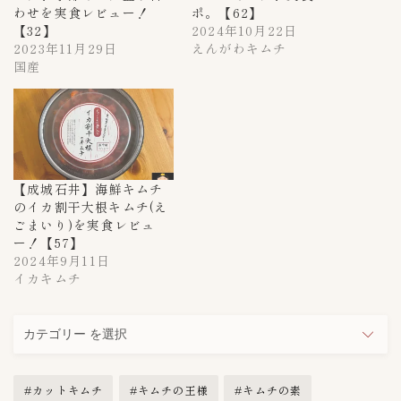
わせを実食レビュー！
ポ。【62】
【32】
2024年10月22日
2023年11月29日
えんがわキムチ
国産
【成城石井】海鮮キムチ
のイカ割干大根キムチ(え
ごまいり)を実食レビュ
ー！【57】
2024年9月11日
イカキムチ
カ
テ
ゴ
カットキムチ
キムチの王様
キムチの素
リ