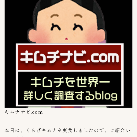
キムチの豆知識
4
保存方法
1
キムチの選び方
1
キムチ関連記事
11
Mercariメルカリshop
1
OH！！！（ご飯がススム）
4
キムチチラシ
1
キムチ自動販売機
1
コンビニ
8
キムチナビ.com
セブンイレブン
6
デイリーストアー
1
本日は、くらげキムチを実食しましたので、ご紹介い
スーパーキムチ
57