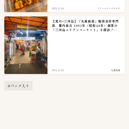
2025.11.08
クリームチーズキムチ
【荒川•三河島】「丸萬商店」韓国食材専門
店、都内最古 1951年（昭和26年）創業の
「三河島コリアンマーケット」を探訪！実
食レポ。
2025.11.03
丸萬商店
#パック入り