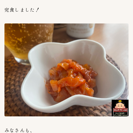
イカキムチ
2
完食しました！
カクテキ
11
クリームチーズキムチ
1
コトルペギキムチ
1
シルビキムチ
1
シルビキムチ(激辛)
1
ドラジキムチ(桔梗)
1
ニラキムチ
1
ネギキムチ
7
ポッサムキムチ
1
ヨルムキムチ
1
割り干し大根キムチ
1
明太ムシリ漬
0
梅干しキムチ
2
みなさんも、
水キムチ
1