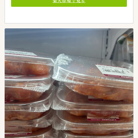
楽天市場で見る
メーカー
49
CJ FOODS
1
カナモト商品
1
キムフーズ
0
ピックルスホールディングス
10
今泉食品株式会社
6
備後漬物株式会社
4
大象株式会社
4
有限会社高麗物産
1
有限会社高麗食品
6
東亜トレーディング
3
東海漬物株式会社
3
東遠F&B鎮川工場
2
株式会社李朝園
1