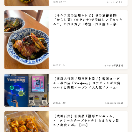
2026.02.07
スーパーキムチ
【キムチ素の活用レシピ】冬の京都名物!
「からし菜」(カラシナ)で美味しい「カッキ
ムチ」の作り方！「時短・作り置き＋冷蔵
保存７日」
2025.12.24
キムチの素活用術
【開店大行列！埼玉初上陸！】韓国ヨーグ
ルト専門店「Yoajung」ヨアジョンが大宮
マルイに新規オープン！大人気！メニュー
多様多彩。（アンニョンキッチン、アンニ
ョンマート）
2025.11.09
Annyeong mart
【成城石井】新商品「濃厚ヤンニョム」
×「クリームチーズキムチ」止まらない旨
さ！実食レポ。【68】