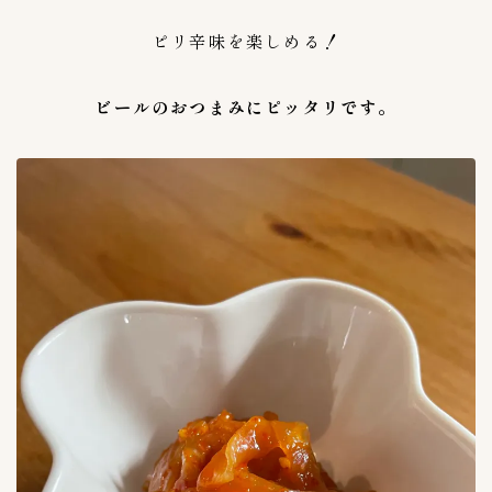
上野キムチ-まるきん
4
ピリ辛味を楽しめる！
丸萬商店
1
今泉食品
1
ビールのおつまみにピッタリです。
大阪チェさんのキムチ
1
大阪チェさんのキムチ
0
安東家
1
沈菜館（キムチ館）
4
麻布第一物産
0
麻布第一物産(AZABU-KIMUCHI）
1
黄さんの手造りキムチ
6
専門店探訪
9
未分類
41
李朝園
0