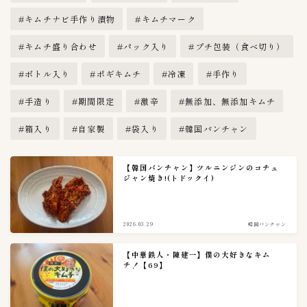
ー
キムチナビ手作り漬物
キムチマーク
キムチ盛り合わせ
パック入り
プチ包装（食べ切り）
ボトル入り
ポギキムチ
冷凍
手作り
手造り
期間限定
激辛
無添加、無添加キムチ
箱入り
自家製
袋入り
韓国バンチャン
【韓国バンチャン】ツルニンジンのコチュ
ジャン焼き!(トドックイ)
2026.03.29
韓国バンチャン
【中華鉄人・陳建一】僕の大好きなキム
チ！【69】