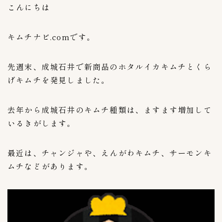
こんにちは
３００〜３９９円
11
３０００〜３９９９円
2
キムチナビ.comです。
４００〜４９９円
7
５００〜５９９円
2
先週末、成城石井で新商品のホタルイカキムチとくら
６００〜６９９円
1
げキムチを発見しました。
７００〜７９９円
6
８００〜８９９円
2
去年から成城石井のキムチ種類は、ますます増加して
９００〜９９９円
3
いるきがします。
キムチのレシピ
2
最近は、チャンジャや、えんがわキムチ、サーモンキ
ピルクス＆酢漬け
1
ムチなどがあります。
大葉キムチ
1
キムチの大辞書
0
キムチの素活用術
5