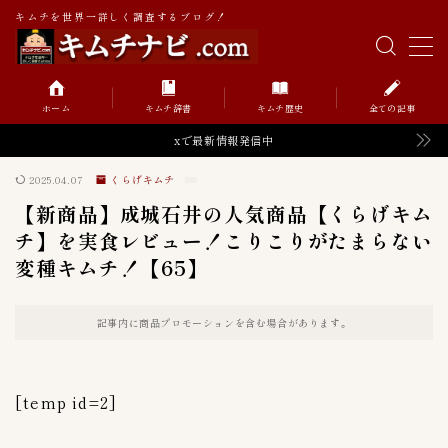
キムチを世界一詳しく調査するブログ！
MENU
ホーム
キムチ辞書
キムチ歴史
全ての記事
キムチの辞書
xで最新情報発信中
2025.04.07
くらげキムチ
キムチの歴史
【新商品】成城石井の人気商品【くらげキム
チ】を実食レビュー！こりこりがたまらない
変種キムチ！【65】
Value価格帯（円）
52
記事内に商品プロモーションを含む場合があります。
０〜９９円
0
１００〜１９９円
6
１０００〜１９９９円
2
[temp id=2]
２００〜２９９円
8
２０００〜２９９９円
2