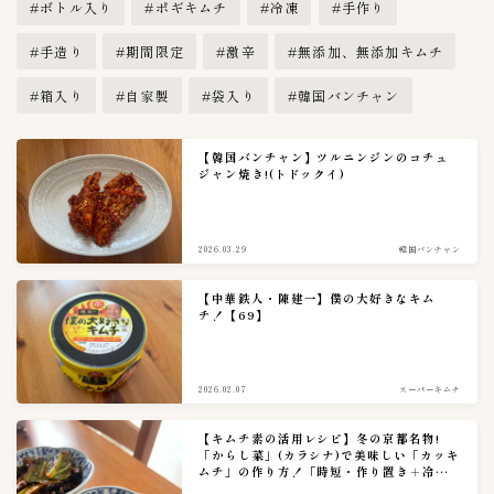
ボトル入り
ポギキムチ
冷凍
手作り
産地
64
手造り
期間限定
激辛
無添加、無添加キムチ
インドネシア
1
箱入り
自家製
袋入り
韓国バンチャン
ベトナム
2
中国
3
【韓国バンチャン】ツルニンジンのコチュ
国産
45
ジャン焼き!(トドックイ)
韓国
19
種類
70
2026.03.29
韓国バンチャン
えんがわキムチ
1
【中華鉄人・陳建一】僕の大好きなキム
チ！【69】
くらげキムチ
1
ごぼうキムチ
1
やまいもキムチ
1
2026.02.07
スーパーキムチ
らっきょうキムチ
1
【キムチ素の活用レシピ】冬の京都名物!
れんこんキムチ
1
「からし菜」(カラシナ)で美味しい「カッキ
ムチ」の作り方！「時短・作り置き＋冷蔵
イイダコキムチ
1
保存７日」