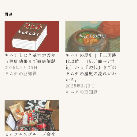
３０００〜３９９９g
0
関連
４００〜４９９g
0
５kg
0
５００〜５９９g
0
６００〜６９９g
0
７００〜７９９g
0
キムチとは？基本定義か
キムチの歴史｜「三国時
ら健康効果まで徹底解説
代以前」（紀元前～7世
８００〜８９９g
0
2025年2月26日
紀）から「現代」までの
９００〜９９９g
0
キムチの豆知識
キムチの歴史の流れがわ
かる。
2025年3月3日
専門店キムチ
31
キムチの豆知識
あゆみキムチ販売所
1
ごちそうさま倶楽部キムチ工房
2
カンナムキムバ
1
上野キムチ 共栄
4
ピックルスグループ会社
上野キムチ 第一物産
3