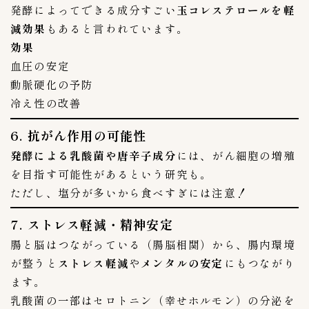
発酵によってできる成分すごい
玉コレステロールを軽
スーパー探訪
5
減効果
もあると言われています。
ネット通販
5
効果
血圧の安定
Amazonアマゾン
1
動脈硬化の予防
RAKUTEN楽天市場
3
冷え性の改善
上野キムチ-まるきん
0
豊田商店
6. 抗がん作用の可能性
1
赤坂食べ門
2
発酵による乳酸菌や唐辛子成分
には、がん細胞の増殖
を目指す可能性があるという研究も。
韓国市場
1
ただし、塩分が多いから食べすぎには注意！
ブランド
41
7. ストレス軽減・精神安定
bibigo（ビビゴ）
1
腸と脳はつながっている（腸脳相関）から、腸内環境
BIGMAMA(ビッグママ)
0
が整うと
ストレス軽減
や
メンタルの安定
にもつながり
いま泉（今泉食品）
1
ます。
こだわりキムチ
1
乳酸菌の一部はセロトニン（幸せホルモン）の分泌を