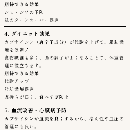
期待できる効果
Annyeong mart
6
シミ・シワの予防
Costcoコストコ
2
肌のターンオーバー促進
Yesmart
2
4. ダイエット効果
ほっともっと
0
カプサイシン（唐辛子成分）が代謝を上げて、脂肪燃
コモディイイダ
3
焼を促進！
コーヒーカルディ
2
食物繊維も多く、腸の調子がよくなることで、体重管
スーパバリュー生鮮市場
2
理に役立ちます。
ソウル市場
3
期待できる効果
ダイエー
3
代謝アップ
マルエツ
脂肪燃焼促進
14
腹持ちが良く、食べすぎ防止
ヤオコー
16
伊勢丹
1
5. 血流改善・心臓病予防
成城石井
4
カプサイシンが血流を良くする
から、冷え性や血圧の
生鮮&業務スーパー
1
管理にも良い。