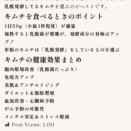
株式会社東京にいかた屋
3
乳酸発酵してるキムチ
を選ぶのがベストです。
株式会社無限物産
1
キムチを食べるときのポイント
百珍物産
1
1日50g（小皿1杯程度）が適量
秋本食品株式会社
1
加熱すると乳酸菌が邪魔が、発酵成分の旨味はアッ
美山
1
プ！
韓国農協
0
市販のキムチは「乳酸発酵」をしているものを選ぶ
キムチの健康効果まとめ
内容量（g & kg）
3
腸内環境改善（乳酸菌たっぷり）
０〜９９g
1
免疫力アップ
１kg
0
美肌＆アンチエイジング
１０kg
0
ダイエット＆脂肪燃焼
１００〜１９９g
1
血流改善・心臓病予防
２kg
0
がん予防の可能性
２００〜２９９g
1
メンタル安定＆ストレス軽減
３kg
0
Post Views:
1,191
３００〜３９９g
0