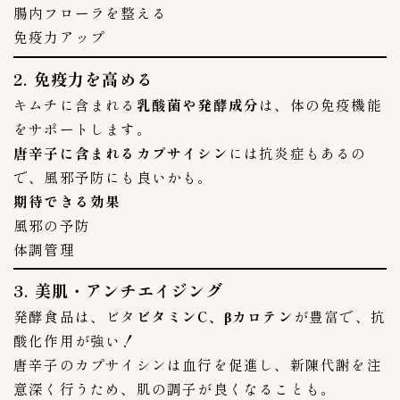
腸内フローラを整える
キムチの豆知識
4
免疫力アップ
保存方法
1
2. 免疫力を高める
キムチに含まれる
乳酸菌や発酵成分
は、体の免疫機能
キムチの選び方
1
をサポートします。
キムチ関連記事
11
唐辛子に含まれるカプサイシン
には抗炎症もあるの
で、風邪予防にも良いかも。
Mercariメルカリshop
1
期待できる効果
OH！！！（ご飯がススム）
4
風邪の予防
キムチチラシ
1
体調管理
キムチ自動販売機
1
3. 美肌・アンチエイジング
コンビニ
8
発酵食品は、ビタ
ビタミンC、βカロテン
が豊富で、抗
セブンイレブン
6
酸化作用が強い！
デイリーストアー
1
唐辛子のカプサイシンは血行を促進し、新陳代謝を注
意深く行うため、肌の調子が良くなることも。
スーパーキムチ
57