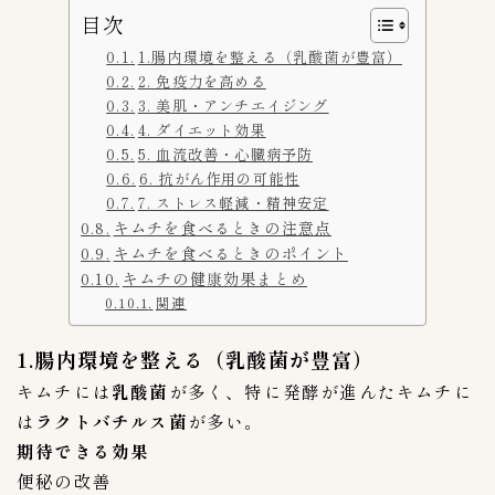
目次
３００〜３９９円
11
1.腸内環境を整える（乳酸菌が豊富）
３０００〜３９９９円
2
2. 免疫力を高める
４００〜４９９円
7
3. 美肌・アンチエイジング
4. ダイエット効果
５００〜５９９円
2
5. 血流改善・心臓病予防
６００〜６９９円
1
6. 抗がん作用の可能性
７００〜７９９円
6
7. ストレス軽減・精神安定
キムチを食べるときの注意点
８００〜８９９円
2
キムチを食べるときのポイント
９００〜９９９円
3
キムチの健康効果まとめ
関連
キムチのレシピ
2
ピルクス＆酢漬け
1
1.腸内環境を整える（乳酸菌が豊富）
大葉キムチ
1
キムチには
乳酸菌
が多く、特に発酵が進んたキムチに
は
ラクトバチルス菌
が多い。
キムチの大辞書
0
期待できる効果
便秘の改善
キムチの素活用術
5