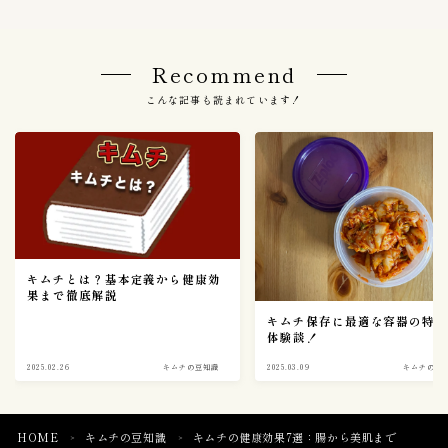
Recommend
こんな記事も読まれています！
キムチとは？基本定義から健康効
果まで徹底解説
キムチ保存に最適な容器の特
体験談！
2025.02.26
キムチの豆知識
2025.03.09
キムチの豆
Follow Me
HOME
キムチの豆知識
キムチの健康効果7選：腸から美肌まで
＞
＞