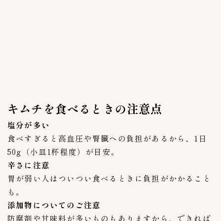
メーカー
49
CJ FOODS
1
カナモト商品
1
キムフーズ
0
ピックルスホールディングス
10
今泉食品株式会社
6
キムチを食べるときの注意点
備後漬物株式会社
4
大象株式会社
4
塩分が多い
有限会社高麗物産
1
食べすぎると高血圧や腎臓への負担があるから、1日
有限会社高麗食品
6
50g（小皿1杯程度）が目安。
辛さに注意
東亜トレーディング
3
胃が弱い人はついつい食べるときに負担がかかること
東海漬物株式会社
3
も。
東遠F&B鎮川工場
2
添加物についてのご注意
株式会社李朝園
1
防腐剤や甘味料が多いものもありますから、できれば