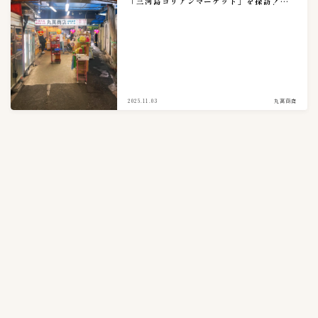
「三河島コリアンマーケット」を探訪！実
食レポ。
海鮮キムチ
3
生青唐辛子味噌漬け
1
白菜キムチ
38
胡瓜キムチ
5
青唐辛子味噌漬け
0
2025.11.03
丸萬商店
青唐辛子醤油漬け
0
韓国スーパー探訪
3
韓国バンチャン
1