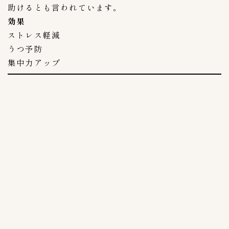
ご飯がススム
9
助けるとも言われています。
イェソダム
効果
1
ストレス軽減
チョンカ（宗家）
6
うつ予防
ハンウル
1
集中力アップ
モランボン
4
全羅道
3
叙々苑
1
吉野家キムチ
1
大阪鶴橋キムチ王
1
宗家（チョンガ）
0
李朝園
1
東海漬物
2
株式会社三輝
2
韓国農協
1
黄さんの手造りキムチ
6