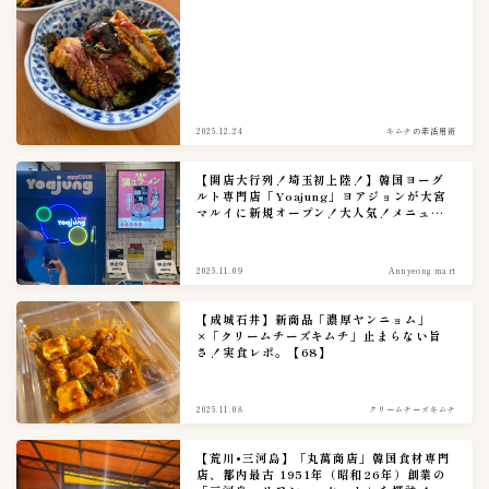
イカキムチ
2
カクテキ
11
クリームチーズキムチ
1
コトルペギキムチ
1
2025.12.24
キムチの素活用術
シルビキムチ
1
【開店大行列！埼玉初上陸！】韓国ヨーグ
シルビキムチ(激辛)
1
ルト専門店「Yoajung」ヨアジョンが大宮
マルイに新規オープン！大人気！メニュー
ドラジキムチ(桔梗)
1
多様多彩。（アンニョンキッチン、アンニ
ョンマート）
ニラキムチ
1
2025.11.09
Annyeong mart
ネギキムチ
7
ポッサムキムチ
1
【成城石井】新商品「濃厚ヤンニョム」
×「クリームチーズキムチ」止まらない旨
ヨルムキムチ
1
さ！実食レポ。【68】
割り干し大根キムチ
1
2025.11.08
クリームチーズキムチ
明太ムシリ漬
0
梅干しキムチ
2
【荒川•三河島】「丸萬商店」韓国食材専門
店、都内最古 1951年（昭和26年）創業の
水キムチ
1