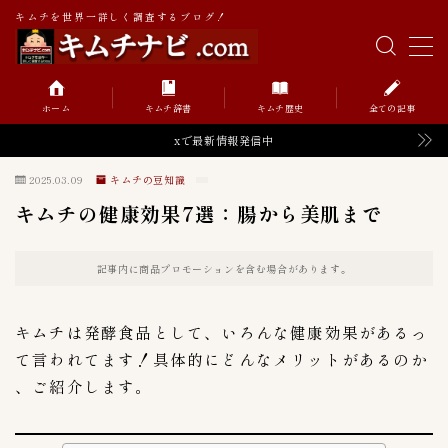
キムチを世界一詳しく調査するブログ！
MENU
ホーム
キムチ辞書
キムチ歴史
全ての記事
キムチの辞書
xで最新情報発信中
2025.03.09
キムチの豆知識
キムチの歴史
キムチの健康効果7選：腸から美肌まで
記事内に商品プロモーションを含む場合があります。
Value価格帯（円）
52
０〜９９円
0
キムチは発酵食品として、いろんな健康効果があるっ
１００〜１９９円
て言われてます！具体的にどんなメリットがあるのか​​
6
、ご紹介します。
１０００〜１９９９円
2
２００〜２９９円
8
２０００〜２９９９円
2