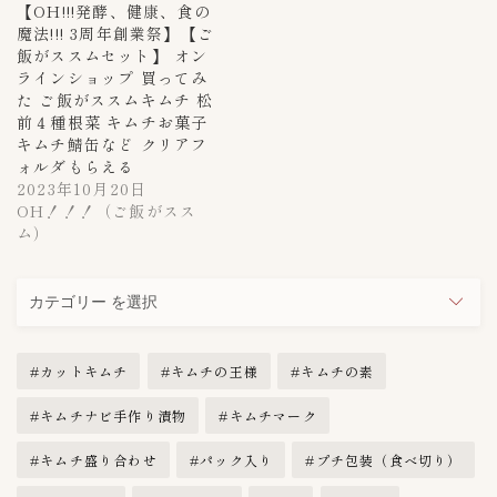
【OH!!!発酵、健康、食の
上野キムチ-まるきん
4
魔法!!! 3周年創業祭】【ご
飯がススムセット】 オン
丸萬商店
1
ラインショップ 買ってみ
今泉食品
1
た ご飯がススムキムチ 松
前４種根菜 キムチお菓子
大阪チェさんのキムチ
1
キムチ鯖缶など クリアフ
大阪チェさんのキムチ
0
ォルダもらえる
2023年10月20日
安東家
1
OH！！！（ご飯がスス
沈菜館（キムチ館）
4
ム）
麻布第一物産
0
麻布第一物産(AZABU-KIMUCHI）
カ
1
テ
黄さんの手造りキムチ
6
ゴ
専門店探訪
カットキムチ
キムチの王様
キムチの素
9
リ
ー
キムチナビ手作り漬物
キムチマーク
未分類
41
キムチ盛り合わせ
パック入り
プチ包装（食べ切り）
李朝園
0