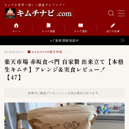
キムチを世界一詳しく調査するブログ！
MENU
ホーム
キムチ辞書
キムチ歴史
全ての記事
キムチの辞書
xで最新情報発信中
2025.04.07
RAKUTEN楽天市場
キムチの歴史
楽天市場 赤坂食べ門 自家製 出来立て【本格
生キムチ】アレンジ&実食レビュー！
【47】
Value価格帯（円）
52
記事内に商品プロモーションを含む場合があります。
０〜９９円
0
１００〜１９９円
6
１０００〜１９９９円
2
２００〜２９９円
8
２０００〜２９９９円
2