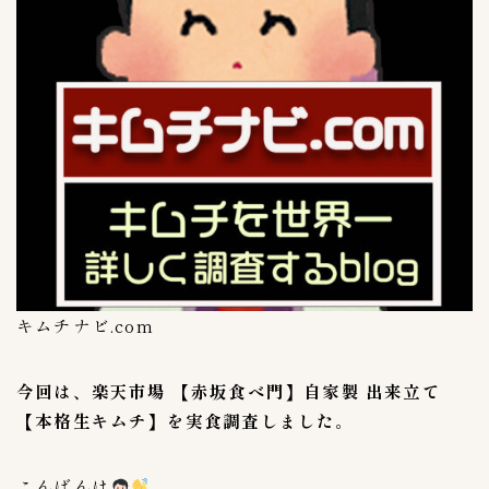
キムチの豆知識
4
保存方法
1
キムチの選び方
1
キムチ関連記事
11
Mercariメルカリshop
1
OH！！！（ご飯がススム）
4
キムチチラシ
1
キムチ自動販売機
1
キムチナビ.com
コンビニ
8
今回は、楽天市場 【赤坂食べ門】自家製 出来立て
セブンイレブン
6
【本格生キムチ】を実食調査しました
。
デイリーストアー
1
スーパーキムチ
こんばんは
57