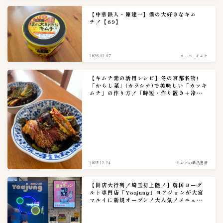
【中華鉄人・陳建一】僕の大好きなキム
チ！【69】
2026.02.07
スーパーキムチ
【キムチ素の活用レシピ】冬の京都名物!
「からし菜」(カラシナ)で美味しい「カッキ
ムチ」の作り方！「時短・作り置き＋冷蔵
保存７日」
2025.12.24
キムチの素活用術
【開店大行列！埼玉初上陸！】韓国ヨーグ
ルト専門店「Yoajung」ヨアジョンが大宮
マルイに新規オープン！大人気！メニュー
多様多彩。（アンニョンキッチン、アンニ
ョンマート）