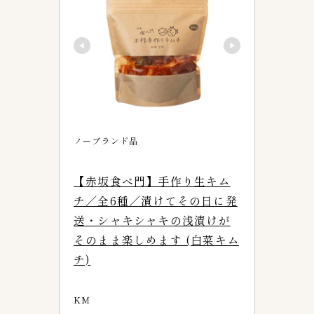
３０００〜３９９９g
0
４００〜４９９g
0
５kg
0
５００〜５９９g
0
６００〜６９９g
0
７００〜７９９g
0
ノーブランド品
８００〜８９９g
0
９００〜９９９g
0
【赤坂食べ門】手作り生キム
専門店キムチ
チ／全6種／漬けてその日に発
31
送・シャキシャキの浅漬けが
あゆみキムチ販売所
1
そのまま楽しめます (白菜キム
ごちそうさま倶楽部キムチ工房
2
チ)
カンナムキムバ
1
上野キムチ 共栄
4
KM
上野キムチ 第一物産
3