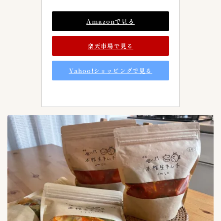
上野キムチ-まるきん
4
Amazonで見る
丸萬商店
1
今泉食品
1
楽天市場で見る
大阪チェさんのキムチ
1
大阪チェさんのキムチ
0
Yahoo!ショッピングで見る
安東家
1
沈菜館（キムチ館）
4
麻布第一物産
0
麻布第一物産(AZABU-KIMUCHI）
1
黄さんの手造りキムチ
6
専門店探訪
9
未分類
41
李朝園
0