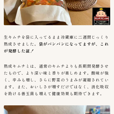
産地
64
インドネシア
1
ベトナム
2
中国
3
生キムチを袋に入ってるまま冷蔵庫に二週間じっくり
国産
45
熟成させました。
袋がパンパンになってますが、これ
韓国
19
が発酵した証！
種類
70
熟成キムチとは、通常のキムチよりも長期間発酵させ
えんがわキムチ
1
たもので、より深い味と香りが楽しめます。酸味が強
くらげキムチ
1
く、辛みも増し、さらに野菜のうまみが凝縮されてい
ごぼうキムチ
1
ます。また、おいしさが増すだけではなく、消化吸収
やまいもキムチ
1
を助ける善玉菌も増えて健康効果も期待できます。
らっきょうキムチ
1
れんこんキムチ
1
イイダコキムチ
1