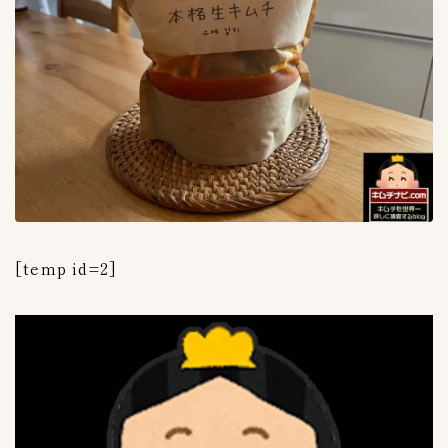
３００〜３９９円
11
３０００〜３９９９円
2
４００〜４９９円
7
５００〜５９９円
2
６００〜６９９円
1
７００〜７９９円
6
８００〜８９９円
2
９００〜９９９円
3
[temp id=2]
キムチのレシピ
2
ピルクス＆酢漬け
1
大葉キムチ
1
キムチの大辞書
0
キムチの素活用術
5