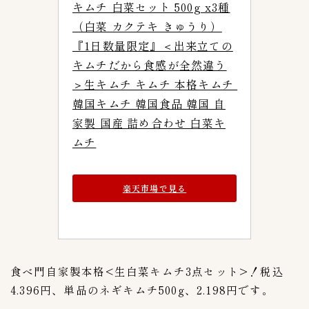
キムチ 白菜セット 500g x3種
メーカー
49
（白菜 カクテキ きゅうり）
CJ FOODS
『1日数量限定』＜出来立ての
1
キムチだから食感が全然違う
カナモト商品
1
＞生キムチ キムチ 本格キムチ 
キムフーズ
0
韓国キムチ 韓国食品 韓国 自
ピックルスホールディングス
10
家製 国産 詰め合わせ 白菜キ
今泉食品株式会社
6
ムチ
備後漬物株式会社
4
大象株式会社
4
有限会社高麗物産
楽天市場で見る
1
有限会社高麗食品
6
東亜トレーディング
3
東海漬物株式会社
3
食べ門自家製本格<生白菜キムチ3点セット>！税込
東遠F&B鎮川工場
2
4.396円、単品のネギキムチ500g、2.198円です。
株式会社李朝園
1