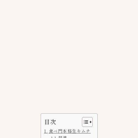
スーパー探訪
5
ネット通販
5
Amazonアマゾン
1
RAKUTEN楽天市場
3
上野キムチ-まるきん
0
豊田商店
1
赤坂食べ門
2
韓国市場
1
ブランド
41
bibigo（ビビゴ）
1
BIGMAMA(ビッグママ)
0
目次
いま泉（今泉食品）
1
食べ門本格生キムチ
こだわりキムチ
1
関連