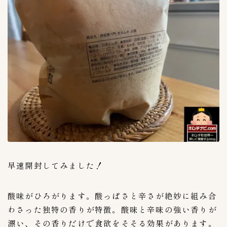
イカキムチ
2
カクテキ
11
クリームチーズキムチ
1
コトルペギキムチ
1
シルビキムチ
1
シルビキムチ(激辛)
1
ドラジキムチ(桔梗)
1
ニラキムチ
1
ネギキムチ
7
ポッサムキムチ
1
ヨルムキムチ
1
早速開封してみました！
割り干し大根キムチ
1
明太ムシリ漬
0
酸味がひろがります。酸っぱさと辛さが絶妙に組み合
わさった独特の香りが特徴。酸味と辛味の強い香りが
梅干しキムチ
2
漂い、その香りだけで食欲をそそる効果があります。
水キムチ
1