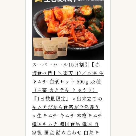
スーパーセール15％割引【赤
坂食べ門】＼楽天1位／本場 生
キムチ 白菜セット 500g x3種
（白菜 カクテキ きゅうり）
『1日数量限定』＜出来立ての
キムチだから食感が全然違う
＞生キムチ キムチ 本格キムチ 
韓国キムチ 韓国食品 韓国 自
家製 国産 詰め合わせ 白菜キ