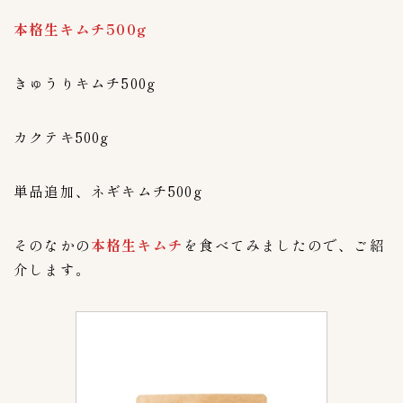
株式会社東京にいかた屋
3
本格生キムチ500g
株式会社無限物産
1
百珍物産
1
きゅうりキムチ500g
秋本食品株式会社
1
美山
1
カクテキ500g
韓国農協
0
内容量（g & kg）
3
単品追加、ネギキムチ500g
０〜９９g
1
１kg
0
そのなかの
本格生キムチ
を食べてみましたので、ご紹
１０kg
介します。
0
１００〜１９９g
1
２kg
0
２００〜２９９g
1
３kg
0
３００〜３９９g
0