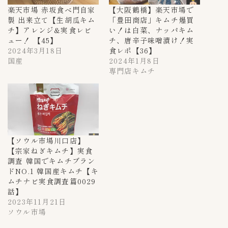
楽天市場 赤坂食べ門自家
【大阪鶴橋】楽天市場で
製 出来立て【生胡瓜キム
「豊田商店」キムチ爆買
チ】アレンジ&実食レビ
い！は白菜、ナッパキム
ュー！ 【45】
チ、唐辛子味噌漬け！実
2024年3月18日
食レポ【36】
国産
2024年1月8日
専門店キムチ
【ソウル市場川口店】
【宗家ねぎキムチ】実食
調査 韓国でキムチブラン
ドNO.1 韓国産キムチ【キ
ムチナビ実食調査篇0029
話】
2023年11月21日
ソウル市場