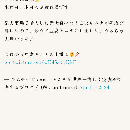
水曜日、本日もお疲れ様です。
Annyeong mart
6
Costcoコストコ
2
楽天市場で購入した赤坂食ベ門の白菜キムチが熟成発
Yesmart
2
酵したので、炒めて豆腐キムチにしました。めっちゃ
ほっともっと
0
美味かった！
コモディイイダ
3
コーヒーカルディ
2
これから豆腐キムチの出番よ
pic.twitter.com/wE45av1KkF
スーパバリュー生鮮市場
2
ソウル市場
3
— キムチナビ.com キムチを世界一詳しく実食&調
ダイエー
3
査するブログ！ (@kimchinavi)
April 3, 2024
マルエツ
14
ヤオコー
16
伊勢丹
1
成城石井
4
生鮮&業務スーパー
1