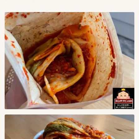
海鮮キムチ
3
生青唐辛子味噌漬け
1
白菜キムチ
38
胡瓜キムチ
5
青唐辛子味噌漬け
0
青唐辛子醤油漬け
0
韓国スーパー探訪
3
韓国バンチャン
1