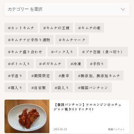
カ
テ
ゴ
カットキムチ
キムチの王様
キムチの素
リ
ー
キムチナビ手作り漬物
キムチマーク
キムチ盛り合わせ
パック入り
プチ包装（食べ切り）
ボトル入り
ポギキムチ
冷凍
手作り
手造り
期間限定
激辛
無添加、無添加キムチ
箱入り
自家製
袋入り
韓国バンチャン
【韓国バンチャン】ツルニンジンのコチュ
ジャン焼き!(トドックイ)
2026.03.29
韓国バンチャン