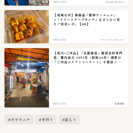
2025.11.09
Annyeong mart
【成城石井】新商品「濃厚ヤンニョム」
×「クリームチーズキムチ」止まらない旨
さ！実食レポ。【68】
2025.11.08
クリームチーズキムチ
【荒川•三河島】「丸萬商店」韓国食材専門
店、都内最古 1951年（昭和26年）創業の
「三河島コリアンマーケット」を探訪！実
食レポ。
2025.11.03
丸萬商店
#ポギキムチ
#手作り
#袋入り