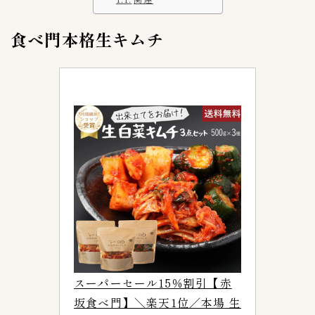
ご飯がススム
9
イェソダム
1
食べ門本格生キムチ
チョンカ（宗家）
6
ハンウル
1
モランボン
4
全羅道
3
叙々苑
1
吉野家キムチ
1
大阪鶴橋キムチ王
1
宗家（チョンガ）
0
李朝園
1
東海漬物
2
株式会社三輝
2
スーパーセール15％割引【赤
韓国農協
1
坂食べ門】＼楽天1位／本場 生
黄さんの手造りキムチ
6