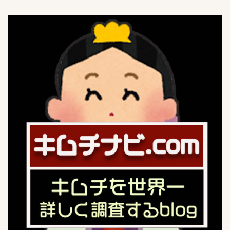
キムチの豆知識
4
保存方法
1
キムチの選び方
1
キムチ関連記事
11
Mercariメルカリshop
1
OH！！！（ご飯がススム）
4
キムチチラシ
1
キムチ自動販売機
1
コンビニ
8
セブンイレブン
6
デイリーストアー
1
スーパーキムチ
57