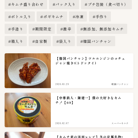
キムチ盛り合わせ
パック入り
プチ包装（食べ切り）
ボトル入り
ポギキムチ
冷凍
手作り
手造り
期間限定
激辛
無添加、無添加キムチ
箱入り
自家製
袋入り
韓国バンチャン
【韓国バンチャン】ツルニンジンのコチュ
ジャン焼き!(トドックイ)
2026.03.29
韓国バンチャン
【中華鉄人・陳建一】僕の大好きなキム
チ！【69】
2026.02.07
スーパーキムチ
【キムチ素の活用レシピ】冬の京都名物!