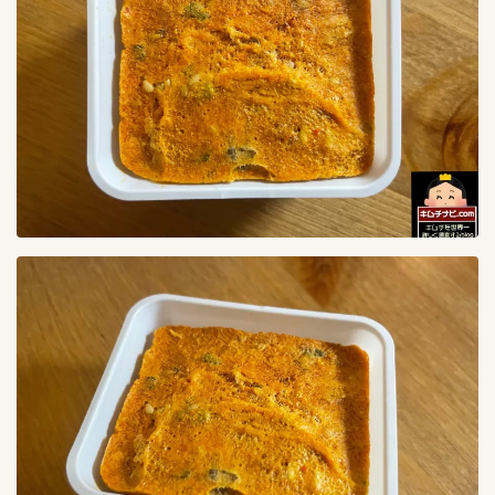
イカキムチ
2
カクテキ
11
クリームチーズキムチ
1
コトルペギキムチ
1
シルビキムチ
1
シルビキムチ(激辛)
1
ドラジキムチ(桔梗)
1
ニラキムチ
1
ネギキムチ
7
ポッサムキムチ
1
ヨルムキムチ
1
割り干し大根キムチ
1
明太ムシリ漬
0
梅干しキムチ
2
水キムチ
1