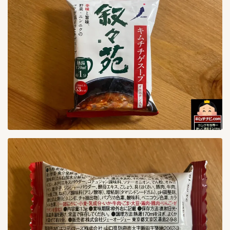
３０００〜３９９９g
0
４００〜４９９g
0
５kg
0
５００〜５９９g
0
６００〜６９９g
0
７００〜７９９g
0
８００〜８９９g
0
９００〜９９９g
0
専門店キムチ
31
あゆみキムチ販売所
1
ごちそうさま倶楽部キムチ工房
2
カンナムキムバ
1
上野キムチ 共栄
4
上野キムチ 第一物産
3