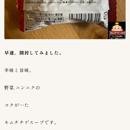
上野キムチ-まるきん
4
丸萬商店
1
今泉食品
1
大阪チェさんのキムチ
1
大阪チェさんのキムチ
0
安東家
1
早速、開封してみました。
沈菜館（キムチ館）
4
麻布第一物産
0
辛味と旨味、
麻布第一物産(AZABU-KIMUCHI）
1
黄さんの手造りキムチ
6
野菜.ニンニクの
専門店探訪
9
コクが…た
未分類
41
キムチチゲスープです。
李朝園
0