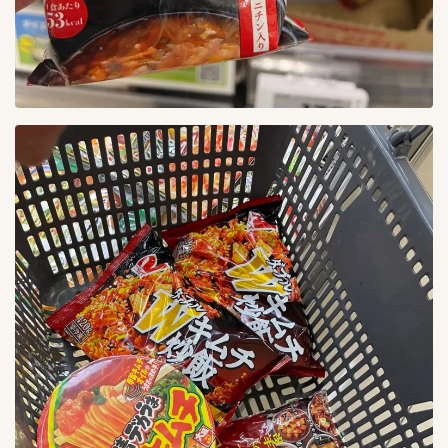
メーカー
49
CJ FOODS
1
カナモト商品
1
キムフーズ
0
ピックルスホールディングス
10
今泉食品株式会社
6
備後漬物株式会社
4
大象株式会社
4
有限会社高麗物産
1
有限会社高麗食品
6
東亜トレーディング
3
東海漬物株式会社
3
東遠F&B鎮川工場
2
株式会社李朝園
1