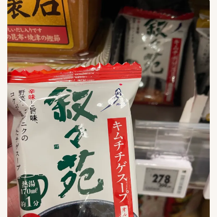
ご飯がススム
9
イェソダム
1
チョンカ（宗家）
6
ハンウル
1
モランボン
4
全羅道
3
叙々苑
1
吉野家キムチ
1
大阪鶴橋キムチ王
1
宗家（チョンガ）
0
李朝園
1
東海漬物
2
株式会社三輝
2
韓国農協
1
黄さんの手造りキムチ
6