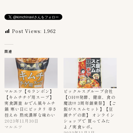
Post Views:
1,962
関連
マルエツ【モランボン】
ピックルスグループ会社
【キムチチゲ用スープ】
【OH!!!発酵、健康、食の
実食調査 おでん風キムチ
魔法!!! 3周年創業祭】【ご
鍋 寒い日にピッタリ 辛さ
飯がススムセット】【豆
控えめ 熟成濃厚な味わい
腐チゲの素】 オンライン
2023年11月30日
ショップで 買ってみた
マルエツ
よ！実食レポ。
2023年11月1日