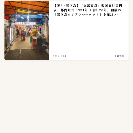
【荒川•三河島】「丸萬商店」韓国食材専門
店、都内最古 1951年（昭和26年）創業の
「三河島コリアンマーケット」を探訪！実
食レポ。
2025.11.03
丸萬商店