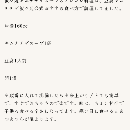
叙々苑キムチチゲスープのアレンジ料理
は、
豆腐キム
チチゲ
叙々苑公式おすすめ食べ方で調理してました。
お湯160cc
キムチチゲスープ1袋
豆腐1人前
卵1個
を順番に入れて沸騰したら出来上がり！とても簡単
で、すぐできちゃうので楽です。味は、ちょい甘辛で
子供も食べる辛さになってます。寒い日に食べるとあ
つあつ心が温まります。