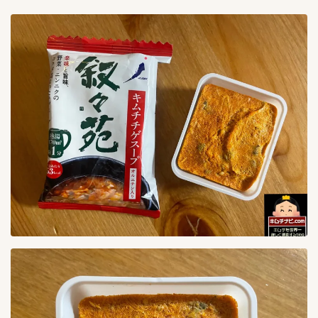
産地
64
インドネシア
1
ベトナム
2
中国
3
国産
45
韓国
19
種類
70
えんがわキムチ
1
くらげキムチ
1
ごぼうキムチ
1
やまいもキムチ
1
らっきょうキムチ
1
れんこんキムチ
1
イイダコキムチ
1