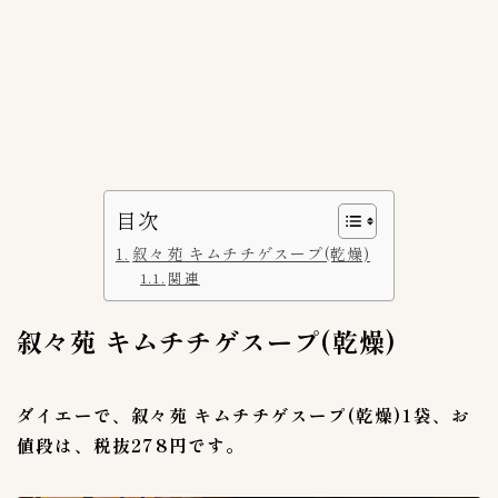
スーパー探訪
5
ネット通販
5
Amazonアマゾン
1
RAKUTEN楽天市場
3
上野キムチ-まるきん
0
豊田商店
1
目次
赤坂食べ門
2
叙々苑 キムチチゲスープ(乾燥)
関連
韓国市場
1
叙々苑 キムチチゲスープ(乾燥)
ブランド
41
bibigo（ビビゴ）
1
BIGMAMA(ビッグママ)
0
ダイエーで、叙々苑 キムチチゲスープ(乾燥)1袋、お
いま泉（今泉食品）
値段は、税抜278円です。
1
こだわりキムチ
1