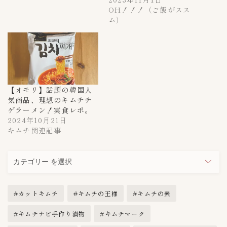
OH！！！（ご飯がスス
ム）
【オモリ】話題の韓国人
気商品、理想のキムチチ
ゲラーメン！実食レポ。
2024年10月21日
キムチ関連記事
カ
テ
ゴ
カットキムチ
キムチの王様
キムチの素
リ
ー
キムチナビ手作り漬物
キムチマーク