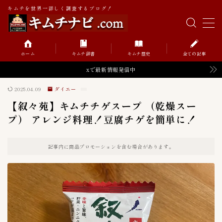
キムチを世界一詳しく調査するブログ！
MENU
ホーム
キムチ辞書
キムチ歴史
全ての記事
キムチの辞書
xで最新情報発信中
2025.04.09
ダイエー
キムチの歴史
【叙々苑】キムチチゲスープ （乾燥スー
プ） アレンジ料理！豆腐チゲを簡単に！
Value価格帯（円）
52
記事内に商品プロモーションを含む場合があります。
０〜９９円
0
１００〜１９９円
6
１０００〜１９９９円
2
２００〜２９９円
8
２０００〜２９９９円
2