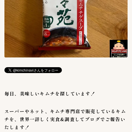
３００〜３９９円
11
３０００〜３９９９円
2
４００〜４９９円
7
５００〜５９９円
2
６００〜６９９円
1
７００〜７９９円
6
８００〜８９９円
2
９００〜９９９円
3
キムチのレシピ
2
毎日、美味しいキムチを探しています！
ピルクス＆酢漬け
1
大葉キムチ
1
スーパーやネット、キムチ専門店で販売しているキム
キムチの大辞書
0
チを、世界一詳しく実食&調査してブログでご報告い
たします！
キムチの素活用術
5