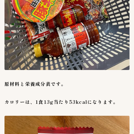
株式会社東京にいかた屋
3
株式会社無限物産
1
百珍物産
1
秋本食品株式会社
1
美山
1
韓国農協
0
内容量（g & kg）
3
０〜９９g
1
１kg
0
原材料と栄養成分表です。
１０kg
0
１００〜１９９g
1
カロリーは、1食13g当たり53kcalになります。
２kg
0
２００〜２９９g
1
３kg
0
３００〜３９９g
0