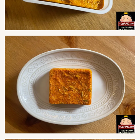
海鮮キムチ
3
生青唐辛子味噌漬け
1
白菜キムチ
38
胡瓜キムチ
5
青唐辛子味噌漬け
0
青唐辛子醤油漬け
0
韓国スーパー探訪
3
韓国バンチャン
1