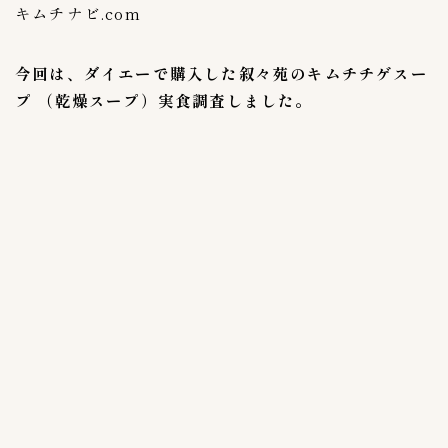
キムチナビ.com
Annyeong mart
6
Costcoコストコ
2
今回は、ダイエーで購入した叙々苑のキムチチゲスー
Yesmart
2
プ （乾燥スープ）実食調査しました。
ほっともっと
0
コモディイイダ
3
コーヒーカルディ
2
スーパバリュー生鮮市場
2
ソウル市場
3
ダイエー
3
マルエツ
14
ヤオコー
16
伊勢丹
1
成城石井
4
生鮮&業務スーパー
1