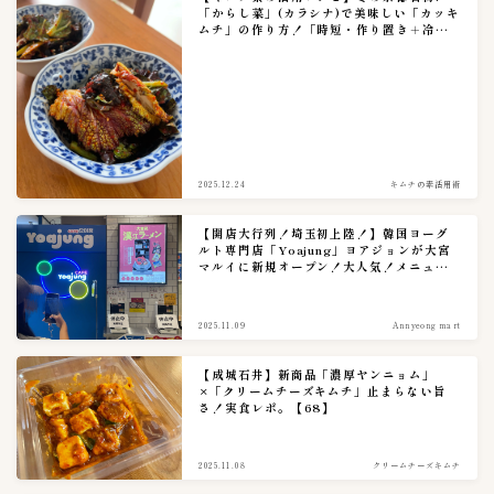
「からし菜」(カラシナ)で美味しい「カッキ
ムチ」の作り方！「時短・作り置き＋冷蔵
保存７日」
2025.12.24
キムチの素活用術
【開店大行列！埼玉初上陸！】韓国ヨーグ
ルト専門店「Yoajung」ヨアジョンが大宮
マルイに新規オープン！大人気！メニュー
多様多彩。（アンニョンキッチン、アンニ
ョンマート）
2025.11.09
Annyeong mart
【成城石井】新商品「濃厚ヤンニョム」
×「クリームチーズキムチ」止まらない旨
さ！実食レポ。【68】
2025.11.08
クリームチーズキムチ