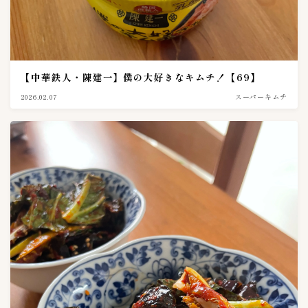
ご飯がススム
9
イェソダム
1
チョンカ（宗家）
6
ハンウル
1
【中華鉄人・陳建一】僕の大好きなキムチ！【69】
モランボン
4
2026.02.07
スーパーキムチ
全羅道
3
叙々苑
1
吉野家キムチ
1
大阪鶴橋キムチ王
1
宗家（チョンガ）
0
李朝園
1
東海漬物
2
株式会社三輝
2
韓国農協
1
黄さんの手造りキムチ
6