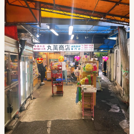
上野キムチ-まるきん
4
丸萬商店
1
今泉食品
1
大阪チェさんのキムチ
1
大阪チェさんのキムチ
0
安東家
1
沈菜館（キムチ館）
4
麻布第一物産
0
麻布第一物産(AZABU-KIMUCHI）
1
黄さんの手造りキムチ
6
専門店探訪
9
未分類
41
李朝園
0