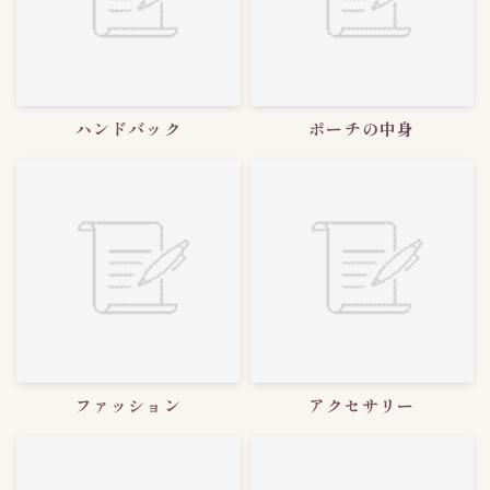
海鮮キムチ
3
生青唐辛子味噌漬け
1
白菜キムチ
38
胡瓜キムチ
5
ハンドバック
ポーチの中身
青唐辛子味噌漬け
0
青唐辛子醤油漬け
0
韓国スーパー探訪
3
韓国バンチャン
1
ファッション
アクセサリー