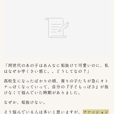
キムチの豆知識
4
保存方法
1
キムチの選び方
1
キムチ関連記事
11
Mercariメルカリshop
1
OH！！！（ご飯がススム）
4
「同世代のあの子はあんなに垢抜けて可愛いのに、私
キムチチラシ
1
はなぜか芋くさい感じ。。どうしてなの？」
キムチ自動販売機
1
高校生になったばかりの頃、周りの子たちが急にオト
コンビニ
8
ナっぽくなっていって、自分の『子どもっぽさ』が抜
けなくて悩んでいた時期がありました。
セブンイレブン
6
デイリーストアー
なぜか、垢抜けない。
1
そう悩んでいる人は多いと思いますが、
ファッション
スーパーキムチ
57