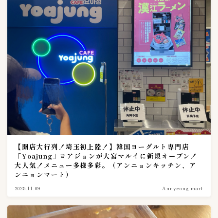
株式会社東京にいかた屋
3
株式会社無限物産
1
百珍物産
1
秋本食品株式会社
1
美山
1
韓国農協
0
内容量（g & kg）
3
０〜９９g
1
１kg
0
１０kg
0
【開店大行列！埼玉初上陸！】韓国ヨーグルト専門店
「Yoajung」ヨアジョンが大宮マルイに新規オープン！
１００〜１９９g
1
大人気！メニュー多様多彩。（アンニョンキッチン、ア
２kg
ンニョンマート）
0
２００〜２９９g
1
2025.11.09
Annyeong mart
３kg
0
３００〜３９９g
0