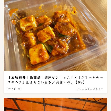
３０００〜３９９９g
0
４００〜４９９g
0
５kg
0
５００〜５９９g
0
６００〜６９９g
0
７００〜７９９g
0
８００〜８９９g
0
９００〜９９９g
0
専門店キムチ
31
【成城石井】新商品「濃厚ヤンニョム」×「クリームチー
あゆみキムチ販売所
1
ズキムチ」止まらない旨さ！実食レポ。【68】
ごちそうさま倶楽部キムチ工房
2
2025.11.08
クリームチーズキムチ
カンナムキムバ
1
上野キムチ 共栄
4
上野キムチ 第一物産
3