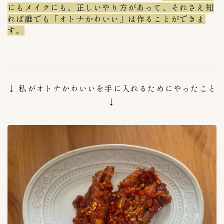
にもメイクにも、正しいやり方があって、それさえ知
Annyeong mart
6
れば誰でも「オトナかわいい」は作ることができま
す。
Costcoコストコ
2
Yesmart
2
ほっともっと
0
コモディイイダ
3
↓ 私がオトナかわいいを手に入れるためにやったこと
コーヒーカルディ
2
↓
スーパバリュー生鮮市場
2
ソウル市場
3
ダイエー
3
マルエツ
14
ヤオコー
16
伊勢丹
1
成城石井
4
生鮮&業務スーパー
1