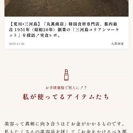
産地
64
インドネシア
1
【荒川•三河島】「丸萬商店」韓国食材専門店、都内最
ベトナム
2
古 1951年（昭和26年）創業の「三河島コリアンマーケ
ット」を探訪！実食レポ。
中国
3
2025.11.03
丸萬商店
国産
45
韓国
19
種類
70
えんがわキムチ
1
くらげキムチ
1
お手頃価格で別人に！？
私が使ってるアイテムたち
ごぼうキムチ
1
やまいもキムチ
1
らっきょうキムチ
1
れんこんキムチ
1
美容って真剣に向き合うほどお金がかかるものです。
イイダコキムチ
1
私もたくさんの美容品を試して「お金をかけるべき部