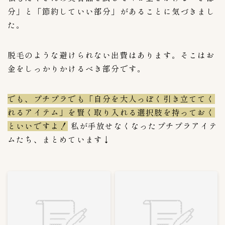
分」と「節約していい部分」があることに気づきまし
イカキムチ
2
た。
カクテキ
11
クリームチーズキムチ
1
脱毛のような避けられない出費はあります。そこはお
コトルペギキムチ
1
金をしっかりかけるべき部分です。
シルビキムチ
1
シルビキムチ(激辛)
1
でも、プチプラでも「自分を大人っぽく引き立ててく
ドラジキムチ(桔梗)
1
れるアイテム」を賢く取り入れる選択肢を持っておく
ニラキムチ
1
といいですよ！
私が手放せなくなったプチプラアイテ
ネギキムチ
7
ムたち、まとめています↓
ポッサムキムチ
1
ヨルムキムチ
1
割り干し大根キムチ
1
明太ムシリ漬
0
梅干しキムチ
2
水キムチ
1