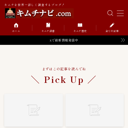
キムチを世界一詳しく調査するブログ！
MENU
ホーム
キムチ辞書
キムチ歴史
全ての記事
キムチの辞書
xで最新情報発信中
キムチの歴史
まずはこの記事を読んでね
＼ Pick Up ／
Value価格帯（円）
52
０〜９９円
0
１００〜１９９円
6
１０００〜１９９９円
2
２００〜２９９円
8
２０００〜２９９９円
2