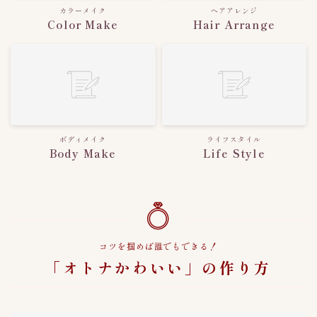
カラーメイク
ヘアアレンジ
３００〜３９９円
11
Color Make
Hair Arrange
３０００〜３９９９円
2
４００〜４９９円
7
５００〜５９９円
2
６００〜６９９円
1
７００〜７９９円
6
ボディメイク
ライフスタイル
８００〜８９９円
2
Body Make
Life Style
９００〜９９９円
3
キムチのレシピ
2
ピルクス＆酢漬け
1
コツを掴めば誰でもできる！
大葉キムチ
1
「オトナかわいい」の作り方
キムチの大辞書
0
キムチの素活用術
5