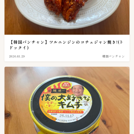
スーパー探訪
5
ネット通販
5
Amazonアマゾン
1
RAKUTEN楽天市場
3
【韓国バンチャン】ツルニンジンのコチュジャン焼き!(ト
ドックイ)
上野キムチ-まるきん
0
2026.03.29
韓国バンチャン
豊田商店
1
赤坂食べ門
2
韓国市場
1
ブランド
41
bibigo（ビビゴ）
1
BIGMAMA(ビッグママ)
0
いま泉（今泉食品）
1
こだわりキムチ
1