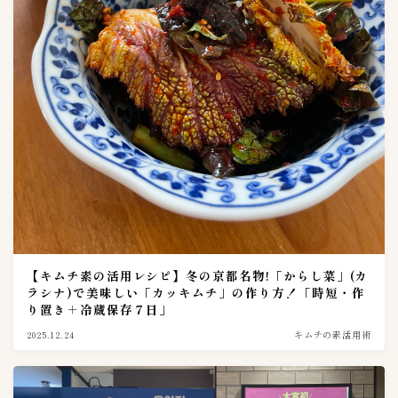
メーカー
49
CJ FOODS
1
カナモト商品
1
キムフーズ
0
ピックルスホールディングス
10
今泉食品株式会社
6
備後漬物株式会社
4
大象株式会社
4
有限会社高麗物産
1
有限会社高麗食品
6
【キムチ素の活用レシピ】冬の京都名物!「からし菜」(カ
ラシナ)で美味しい「カッキムチ」の作り方！「時短・作
東亜トレーディング
3
り置き＋冷蔵保存７日」
東海漬物株式会社
3
2025.12.24
キムチの素活用術
東遠F&B鎮川工場
2
株式会社李朝園
1