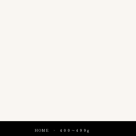
HOME
４００〜４９９g
＞