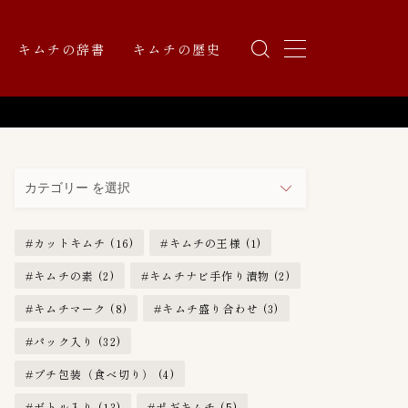
キムチの辞書
キムチの歴史
カ
テ
ゴ
リ
カットキムチ
(16)
キムチの王様
(1)
ー
キムチの素
(2)
キムチナビ手作り漬物
(2)
キムチマーク
(8)
キムチ盛り合わせ
(3)
パック入り
(32)
プチ包装（食べ切り）
(4)
ボトル入り
(13)
ポギキムチ
(5)