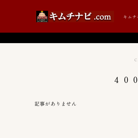
キムチ
C
キムチの辞書
４０
キムチの歴史
記事がありません