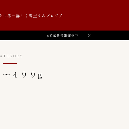
を世界一詳しく調査するブログ！
xで最新情報発信中
Value価格帯（円）
52
０〜９９円
0
ATEGORY
１００〜１９９円
6
１０００〜１９９９円
2
０〜４９９g
２００〜２９９円
8
２０００〜２９９９円
2
３００〜３９９円
11
３０００〜３９９９円
2
４００〜４９９円
7
５００〜５９９円
2